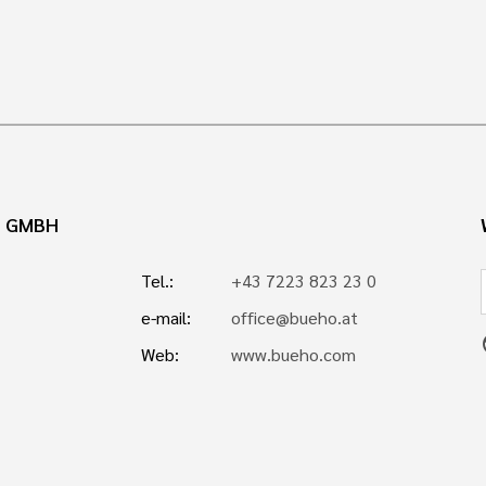
N GMBH
Tel.:
+43 7223 823 23 0
e-mail:
office@bueho.at
p
Web:
www.bueho.com