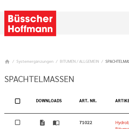
Systemergänzungen
BITUMEN / ALLGEMEIN
SPACHTELMA
home
SPACHTELMASSEN
DOWNLOADS
ART. NR.
ARTIK
description
import_contacts
71022
Hydrob
Bitume