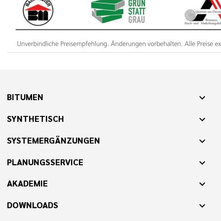
BITUMEN
expand_more
SYNTHETISCH
expand_more
SYSTEMERGÄNZUNGEN
expand_more
PLANUNGSSERVICE
expand_more
AKADEMIE
expand_more
DOWNLOADS
expand_more