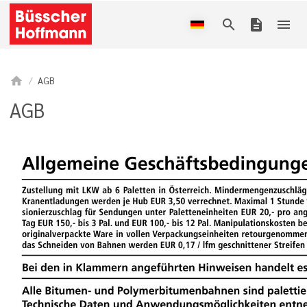
search
description
menu
home
AGB
AGB