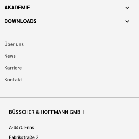
AKADEMIE
expand_more
DOWNLOADS
expand_more
Über uns
News
Karriere
Kontakt
BÜSSCHER & HOFFMANN GMBH
A-4470 Enns
Fabrikstraße 2