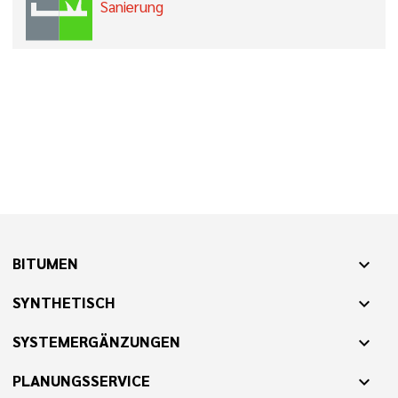
Sanierung
BITUMEN
expand_more
SYNTHETISCH
expand_more
SYSTEMERGÄNZUNGEN
expand_more
PLANUNGSSERVICE
expand_more