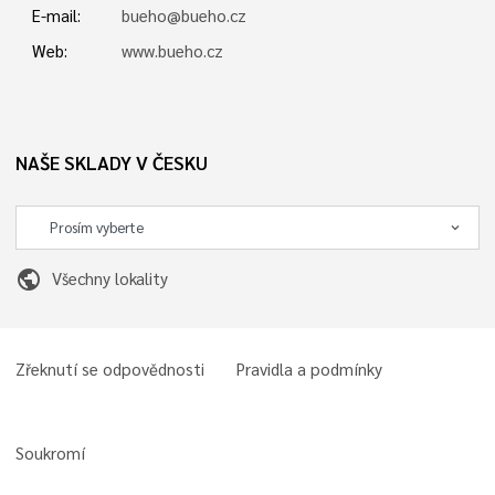
E-mail:
bueho@bueho.cz
Web:
www.bueho.cz
NAŠE SKLADY V ČESKU
public
Všechny lokality
Zřeknutí se odpovědnosti
Pravidla a podmínky
Soukromí