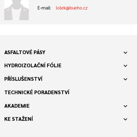
E-mail:
lolek@bueho.cz
ASFALTOVÉ PÁSY
expand_more
HYDROIZOLAČNÍ FÓLIE
expand_more
PŘÍSLUŠENSTVÍ
expand_more
TECHNICKÉ PORADENSTVÍ
AKADEMIE
expand_more
KE STAŽENÍ
expand_more