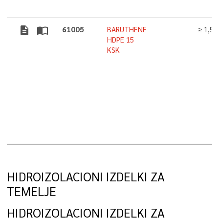
description
import_contacts
61005
BARUTHENE
≥ 1,5
HDPE 15
KSK
HIDROIZOLACIONI IZDELKI ZA
TEMELJE
HIDROIZOLACIONI IZDELKI ZA