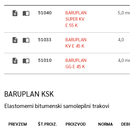
description
import_contacts
51040
BARUPLAN
5,0 mm
SUPER KV
E 55 K
description
import_contacts
51033
BARUPLAN
4,0
KV E 45 K
description
import_contacts
51010
BARUPLAN
4,0 mm
GG E 45 K
BARUPLAN KSK
Elastomerni bitumenski samolepilni trakovi
PREVZEM
ŠT.PROIZ.
PROIZVOD
NORMA
DEBEL