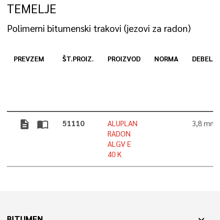
TEMELJE
Polimerni bitumenski trakovi (jezovi za radon)
PREVZEM
ŠT.PROIZ.
PROIZVOD
NORMA
DEBELI
description
import_contacts
51110
ALUPLAN
3,8 mm
RADON
ALGV E
40 K
BITUMEN
expand_more