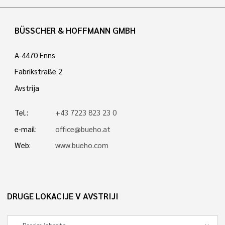
BÜSSCHER & HOFFMANN GMBH
A-4470 Enns
Fabrikstraße 2
Avstrija
Tel.:
+43 7223 823 23 0
e-mail:
office@bueho.at
Web:
www.bueho.com
DRUGE LOKACIJE V AVSTRIJI