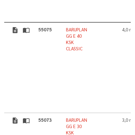
description
import_contacts
55075
BARUPLAN
4,0 m
GG E 40
KSK
CLASSIC
description
import_contacts
55073
BARUPLAN
3,0 m
GG E 30
KSK