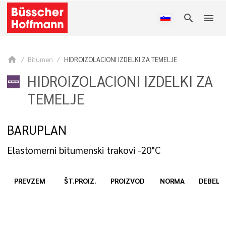
search
menu
home
Bitumen
HIDROIZOLACIONI IZDELKI ZA TEMELJE
HIDROIZOLACIONI IZDELKI ZA
TEMELJE
BARUPLAN
Elastomerni bitumenski trakovi -20°C
PREVZEM
ŠT.PROIZ.
PROIZVOD
NORMA
DEBELI