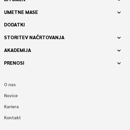
UMETNE MASE
expand_more
DODATKI
STORITEV NAČRTOVANJA
expand_more
AKADEMIJA
expand_more
PRENOSI
expand_more
O nas
Novice
Kariera
Kontakt