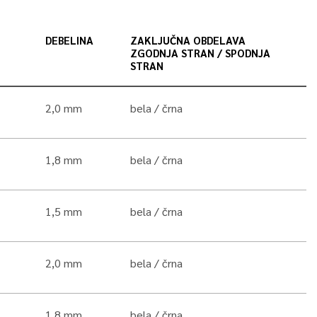
DEBELINA
ZAKLJUČNA OBDELAVA
ZGODNJA STRAN / SPODNJA
STRAN
2,0 mm
bela
črna
1,8 mm
bela
črna
1,5 mm
bela
črna
2,0 mm
bela
črna
1,8 mm
bela
črna