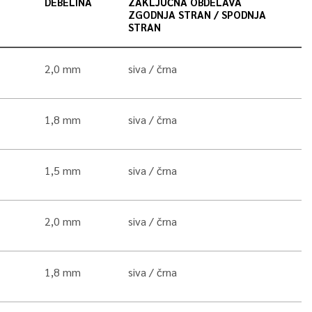
DEBELINA
ZAKLJUČNA OBDELAVA
ZGODNJA STRAN / SPODNJA
STRAN
2,0 mm
siva
črna
1,8 mm
siva
črna
1,5 mm
siva
črna
2,0 mm
siva
črna
1,8 mm
siva
črna