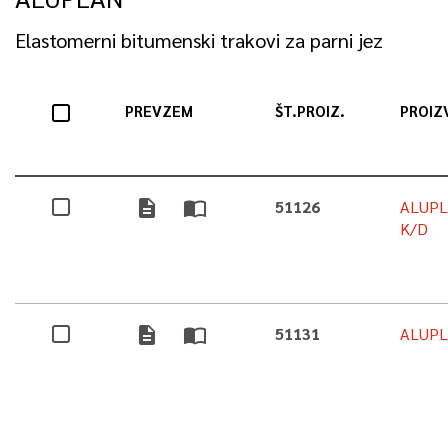
Elastomerni bitumenski trakovi za parni jez
PREVZEM
ŠT.PROIZ.
PROIZ
description
import_contacts
51126
ALUPL
K/D
description
import_contacts
51131
ALUPL