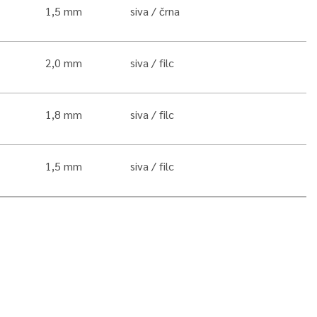
1,5 mm
siva
črna
2,0 mm
siva
filc
1,8 mm
siva
filc
1,5 mm
siva
filc