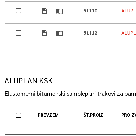
description
import_contacts
51110
ALUPL
description
import_contacts
51112
ALUPL
ALUPLAN KSK
Elastomerni bitumenski samolepilni trakovi za par
PREVZEM
ŠT.PROIZ.
PROIZ