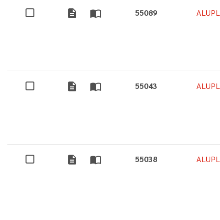
description
import_contacts
55089
ALUPL
description
import_contacts
55043
ALUPL
description
import_contacts
55038
ALUPL