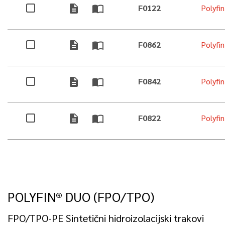
description
import_contacts
F0122
Polyfi
description
import_contacts
F0862
Polyfi
description
import_contacts
F0842
Polyfi
description
import_contacts
F0822
Polyfi
POLYFIN® DUO (FPO/TPO)
FPO/TPO-PE Sintetični hidroizolacijski trakovi