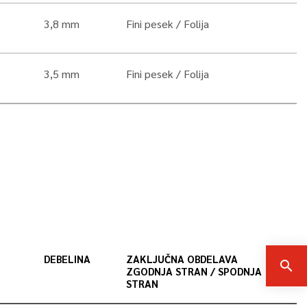
3,8 mm
Fini pesek
Folija
3,5 mm
Fini pesek
Folija
DEBELINA
ZAKLJUČNA OBDELAVA
search
ZGODNJA STRAN / SPODNJA
STRAN