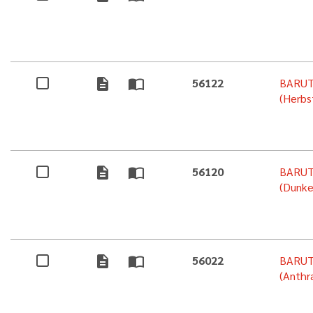
description
import_contacts
56122
BARUT
(Herbs
description
import_contacts
56120
BARUT
(Dunke
description
import_contacts
56022
BARUT
(Anthra