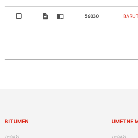
description
import_contacts
56030
BARUT
BITUMEN
UMETNE 
Izdelki
Izdelki