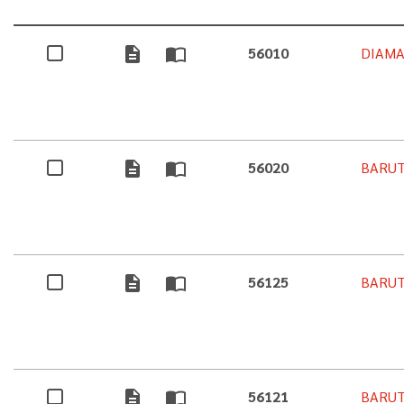
description
import_contacts
56010
DIAM
description
import_contacts
56020
BARUT
description
import_contacts
56125
BARUT
description
import_contacts
56121
BARUT