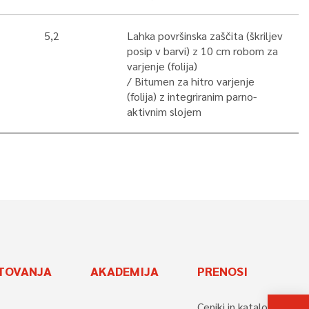
5,2
Lahka površinska zaščita (škriljev
posip v barvi) z 10 cm robom za
varjenje (folija)
Bitumen za hitro varjenje
(folija) z integriranim parno-
aktivnim slojem
TOVANJA
AKADEMIJA
PRENOSI
Ceniki in katalogi