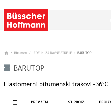
Bitumen
IZDELKI ZA RAVNE STREHE
BARUTOP
home
BARUTOP
Elastomerni bitumenski trakovi -36°C
PREVZEM
ŠT.PROIZ.
PROIZ