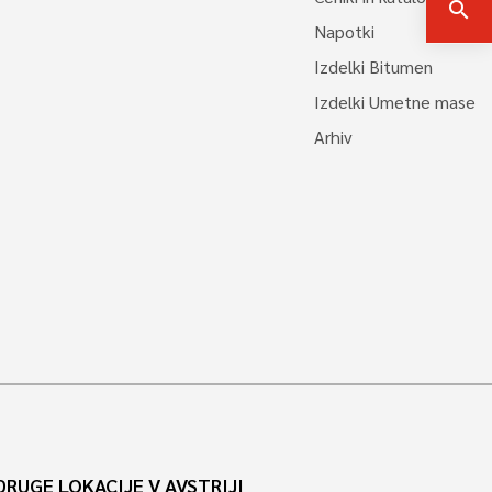
search
Napotki
Izdelki Bitumen
Izdelki Umetne mase
Arhiv
DRUGE LOKACIJE V AVSTRIJI