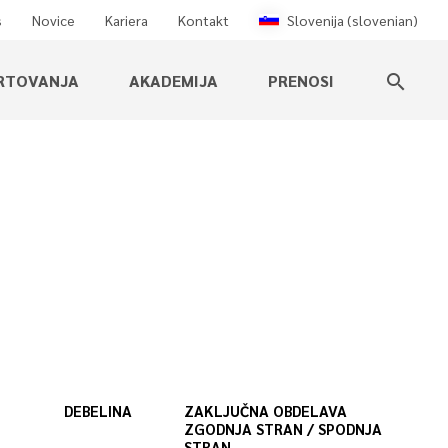
s
Novice
Kariera
Kontakt
Slovenija (slovenian)
RTOVANJA
AKADEMIJA
PRENOSI
search
DEBELINA
ZAKLJUČNA OBDELAVA
ZGODNJA STRAN / SPODNJA
STRAN