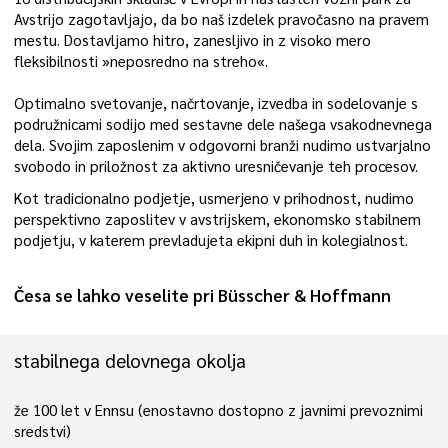
Avstrijo zagotavljajo, da bo naš izdelek pravočasno na pravem
mestu. Dostavljamo hitro, zanesljivo in z visoko mero
fleksibilnosti »neposredno na streho«.
Optimalno svetovanje, načrtovanje, izvedba in sodelovanje s
podružnicami sodijo med sestavne dele našega vsakodnevnega
dela. Svojim zaposlenim v odgovorni branži nudimo ustvarjalno
svobodo in priložnost za aktivno uresničevanje teh procesov.
Kot tradicionalno podjetje, usmerjeno v prihodnost, nudimo
perspektivno zaposlitev v avstrijskem, ekonomsko stabilnem
podjetju, v katerem prevladujeta ekipni duh in kolegialnost.
Česa se lahko veselite pri Büsscher & Hoffmann
stabilnega delovnega okolja
že 100 let v Ennsu (enostavno dostopno z javnimi prevoznimi
sredstvi)