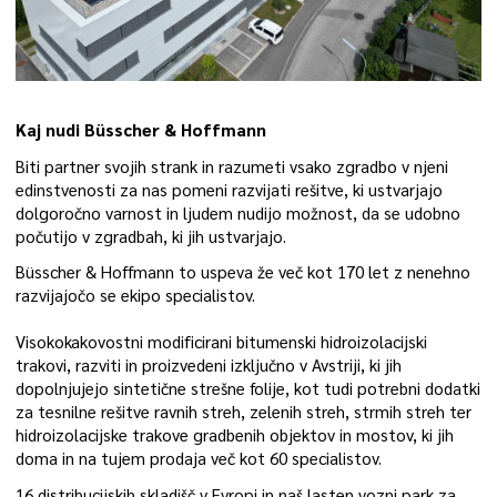
Kaj nudi Büsscher & Hoffmann
Biti partner svojih strank in razumeti vsako zgradbo v njeni
edinstvenosti za nas pomeni razvijati rešitve, ki ustvarjajo
dolgoročno varnost in ljudem nudijo možnost, da se udobno
počutijo v zgradbah, ki jih ustvarjajo.
Büsscher & Hoffmann to uspeva že več kot 170 let z nenehno
razvijajočo se ekipo specialistov.
Visokokakovostni modificirani bitumenski hidroizolacijski
trakovi, razviti in proizvedeni izključno v Avstriji, ki jih
dopolnjujejo sintetične strešne folije, kot tudi potrebni dodatki
za tesnilne rešitve ravnih streh, zelenih streh, strmih streh ter
hidroizolacijske trakove gradbenih objektov in mostov, ki jih
doma in na tujem prodaja več kot 60 specialistov.
16 distribucijskih skladišč v Evropi in naš lasten vozni park za