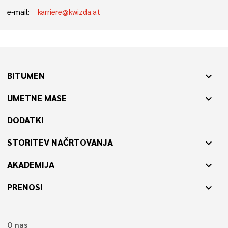
e-mail:
karriere@kwizda.at
BITUMEN
expand_more
UMETNE MASE
expand_more
DODATKI
STORITEV NAČRTOVANJA
expand_more
AKADEMIJA
expand_more
PRENOSI
expand_more
O nas