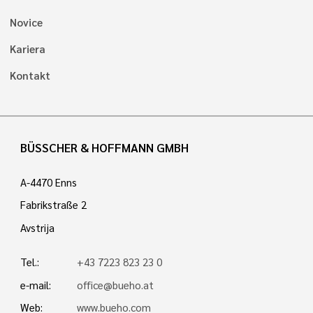
Novice
Kariera
Kontakt
BÜSSCHER & HOFFMANN GMBH
A-4470 Enns
Fabrikstraße 2
Avstrija
Tel.:
+43 7223 823 23 0
e-mail:
office@bueho.at
Web:
www.bueho.com