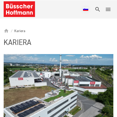
search
menu
home
Kariera
KARIERA