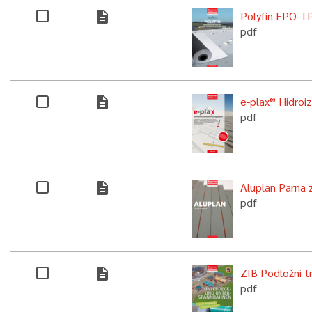
description
Polyfin FPO-TPO
pdf
description
e-plax® Hidroiz
pdf
description
Aluplan Parna 
pdf
description
ZIB Podložni t
pdf