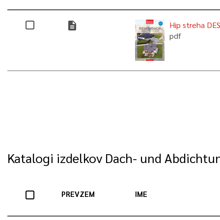
description
Hip streha DE
pdf
Katalogi izdelkov Dach- und Abdicht
PREVZEM
IME