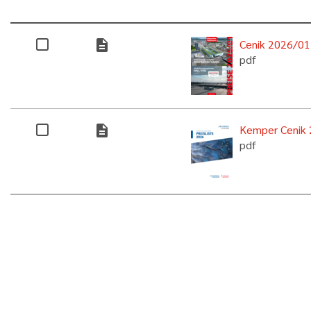
description
Cenik 2026/01
pdf
description
Kemper Cenik
pdf