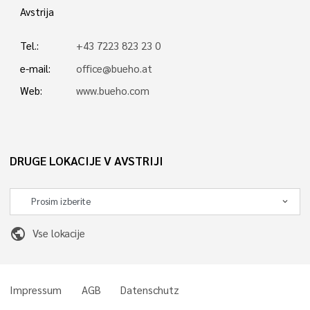
Avstrija
Tel.:
+43 7223 823 23 0
e-mail:
office@bueho.at
Web:
www.bueho.com
DRUGE LOKACIJE V AVSTRIJI
public
Vse lokacije
Impressum
AGB
Datenschutz