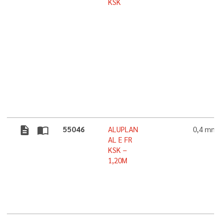
KSK
description
import_contacts
55046
ALUPLAN
0,4 mm
AL E FR
KSK –
1,20M