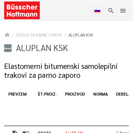
search
menu
home
IZDELKI ZA RAVNE STREHE
ALUPLAN KSK
ALUPLAN KSK
Elastomerni bitumenski samolepilni
trakovi za parno zaporo
PREVZEM
ŠT.PROIZ.
PROIZVOD
NORMA
DEBELI