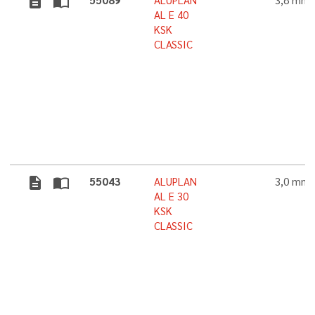
description
import_contacts
55089
ALUPLAN
3,8 mm
AL E 40
KSK
CLASSIC
description
import_contacts
55043
ALUPLAN
3,0 mm
AL E 30
KSK
CLASSIC