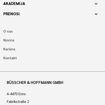
AKADEMIJA
expand_more
PRENOSI
expand_more
O nas
Novice
Kariera
Kontakt
BÜSSCHER & HOFFMANN GMBH
A-4470 Enns
Fabrikstraße 2