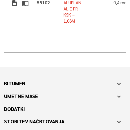
description
import_contacts
55102
ALUPLAN
0,4 mm
AL E FR
KSK –
1,08M
BITUMEN
expand_more
UMETNE MASE
expand_more
DODATKI
STORITEV NAČRTOVANJA
expand_more