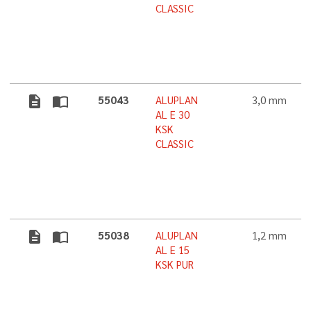
CLASSIC
description
import_contacts
55043
ALUPLAN
3,0 mm
AL E 30
KSK
CLASSIC
description
import_contacts
55038
ALUPLAN
1,2 mm
AL E 15
KSK PUR