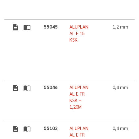
description
import_contacts
55045
ALUPLAN
1,2 mm
AL E 15
KSK
description
import_contacts
55046
ALUPLAN
0,4 mm
AL E FR
KSK –
1,20M
description
import_contacts
55102
ALUPLAN
0,4 mm
AL E FR