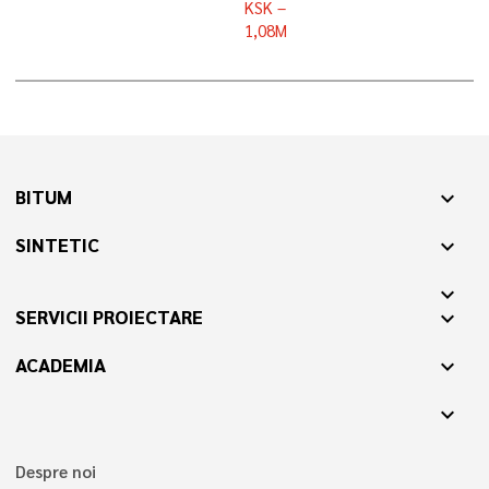
KSK –
1,08M
BITUM
expand_more
SINTETIC
expand_more
expand_more
SERVICII PROIECTARE
expand_more
ACADEMIA
expand_more
expand_more
Despre noi