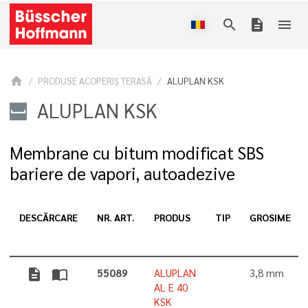
search
description
menu
home
PRODUSE ACOPERIŞ TERASĂ
ALUPLAN KSK
ALUPLAN KSK
Membrane cu bitum modificat SBS
bariere de vapori, autoadezive
DESCĂRCARE
NR. ART.
PRODUS
TIP
GROSIME
description
import_contacts
55089
ALUPLAN
3,8 mm
AL E 40
KSK