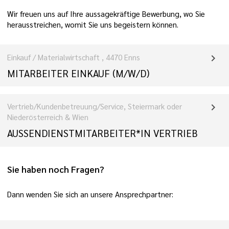
Wir freuen uns auf Ihre aussagekräftige Bewerbung, wo Sie
herausstreichen, womit Sie uns begeistern können.
Einkauf / Materialwirtschaft , 4470 Enns
chevron_right
MITARBEITER EINKAUF (M/W/D)
Vertrieb/Kundenbetreuung/Service, Steiermark oder
chevron_right
Niederösterreich & Wien
AUSSENDIENSTMITARBEITER*IN VERTRIEB
Sie haben noch Fragen?
Dann wenden Sie sich an unsere Ansprechpartner: