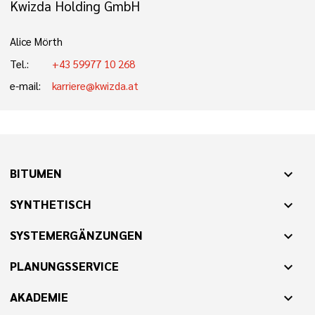
Kwizda Holding GmbH
Alice Mörth
Tel.:
+43 59977 10 268
e-mail:
karriere@kwizda.at
BITUMEN
expand_more
SYNTHETISCH
expand_more
SYSTEMERGÄNZUNGEN
expand_more
PLANUNGSSERVICE
expand_more
AKADEMIE
expand_more