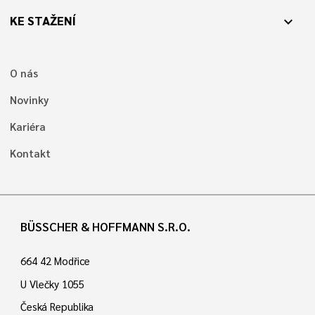
KE STAŽENÍ
expand_more
O nás
Novinky
Kariéra
Kontakt
BÜSSCHER & HOFFMANN S.R.O.
664 42 Modřice
U Vlečky 1055
Česká Republika