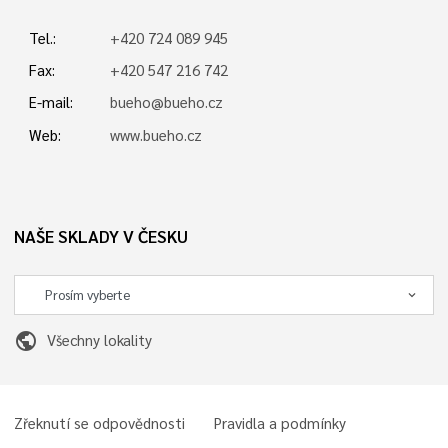
Tel.:
+420 724 089 945
Fax:
+420 547 216 742
E-mail:
bueho@bueho.cz
Web:
www.bueho.cz
NAŠE SKLADY V ČESKU
public
Všechny lokality
Zřeknutí se odpovědnosti
Pravidla a podmínky