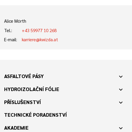
Alice Mörth
Tel.:
+43 59977 10 268
E-mail:
karriere@kwizda.at
ASFALTOVÉ PÁSY
expand_more
HYDROIZOLAČNÍ FÓLIE
expand_more
PŘÍSLUŠENSTVÍ
expand_more
TECHNICKÉ PORADENSTVÍ
AKADEMIE
expand_more