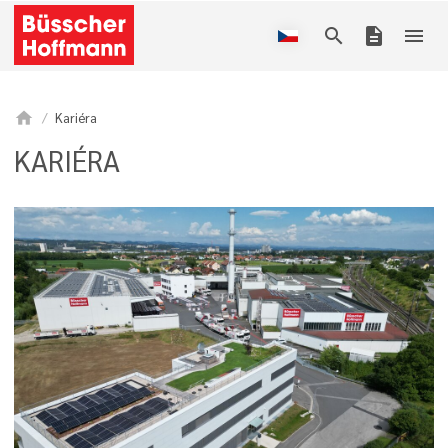
search
description
menu
home
Kariéra
KARIÉRA