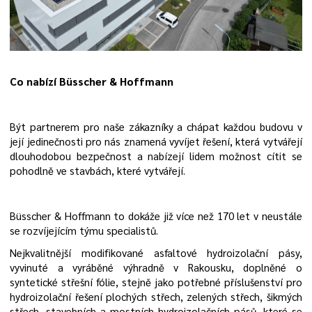
Co nabízí Büsscher & Hoffmann
Být partnerem pro naše zákazníky a chápat každou budovu v
její jedinečnosti pro nás znamená vyvíjet řešení, která vytvářejí
dlouhodobou bezpečnost a nabízejí lidem možnost cítit se
pohodlně ve stavbách, které vytvářejí.
Büsscher & Hoffmann to dokáže již více než 170 let v neustále
se rozvíjejícím týmu specialistů.
Nejkvalitnější modifikované asfaltové hydroizolační pásy,
vyvinuté a vyráběné výhradně v Rakousku, doplněné o
syntetické střešní fólie, stejně jako potřebné příslušenství pro
hydroizolační řešení plochých střech, zelených střech, šikmých
střech, stavebních a mostních hydroizolačních pásů, které se