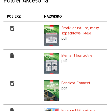
Folder Akcesoria
POBIERZ
NAZWISKO
description
Środki gruntujce, masy
szpachlowe i kleje
pdf
description
Element kontrolne
pdf
description
Peridicht Connect
pdf
description
Przepust bitumiczny