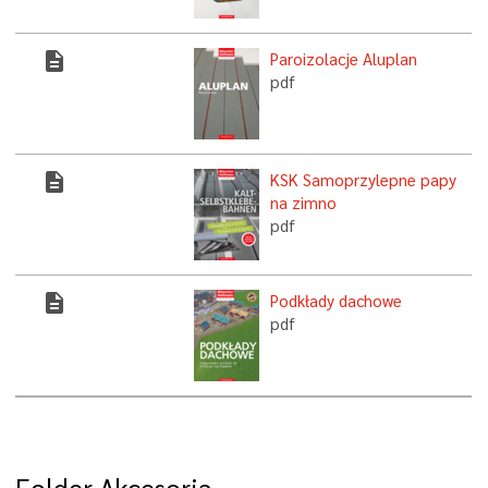
description
Paroizolacje Aluplan
pdf
description
KSK Samoprzylepne papy
na zimno
pdf
description
Podkłady dachowe
pdf