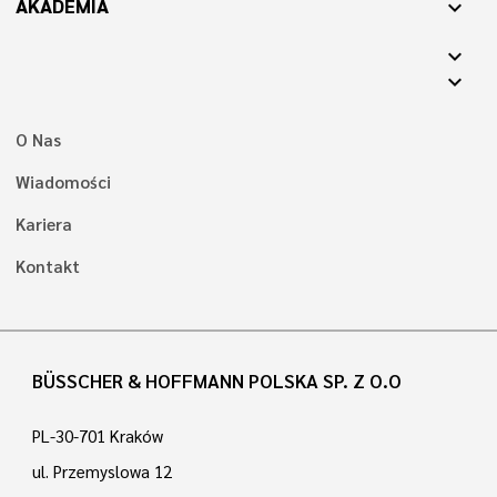
AKADEMIA
expand_more
expand_more
expand_more
O Nas
Wiadomości
Kariera
Kontakt
BÜSSCHER & HOFFMANN POLSKA SP. Z O.O
PL-30-701 Kraków
ul. Przemyslowa 12