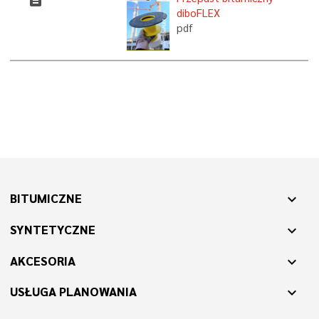
diboFLEX
pdf
BITUMICZNE
expand_more
SYNTETYCZNE
expand_more
AKCESORIA
expand_more
USŁUGA PLANOWANIA
expand_more