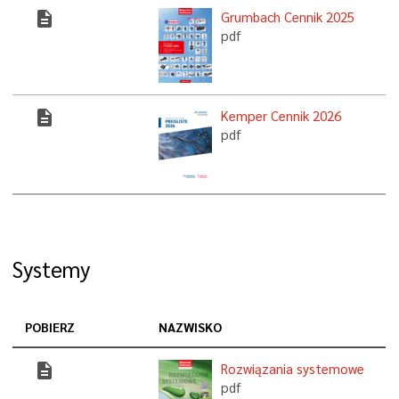
description
Grumbach Cennik 2025
pdf
description
Kemper Cennik 2026
pdf
Systemy
POBIERZ
NAZWISKO
description
Rozwiązania systemowe
pdf