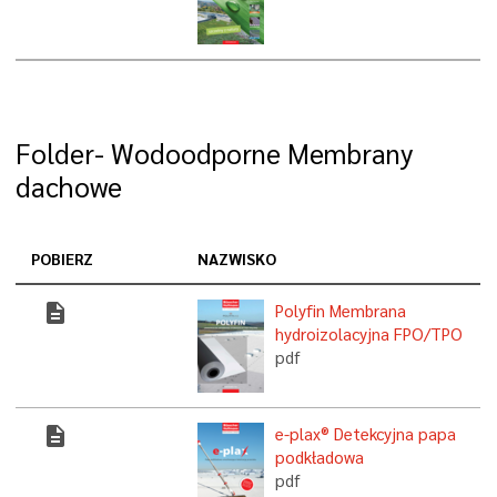
Folder- Wodoodporne Membrany
dachowe
POBIERZ
NAZWISKO
description
Polyfin Membrana
hydroizolacyjna FPO/TPO
pdf
description
e-plax® Detekcyjna papa
podkładowa
pdf