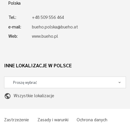
Polska
Tel.:
+48 509 556 464
e-mail:
bueho.polska@bueho.at
Web:
www.bueho.pl
INNE LOKALIZACJE W POLSCE
public
Wszystkie lokalizacje
Zastrzeżenie
Zasady i warunki
Ochrona danych