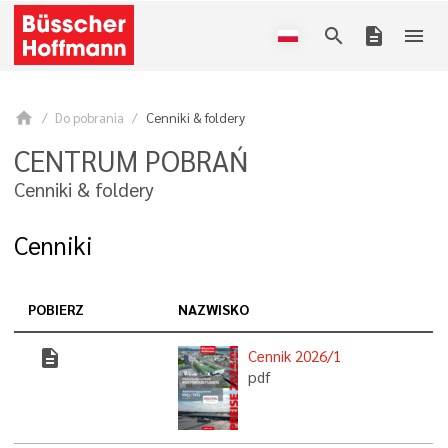
search
description
menu
home
Do pobrania
Cenniki & foldery
CENTRUM POBRAŃ
Cenniki & foldery
Cenniki
POBIERZ
NAZWISKO
description
Cennik 2026/1
pdf