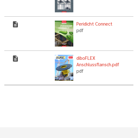
description
Peridicht Connect
pdf
description
diboFLEX
Anschlussflansch.pdf
pdf