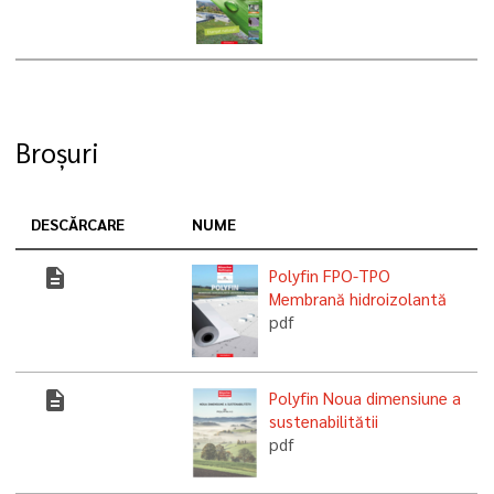
Broșuri
DESCĂRCARE
NUME
description
Polyfin FPO-TPO
Membrană hidroizolantă
pdf
description
Polyfin Noua dimensiune a
sustenabilitătii
pdf