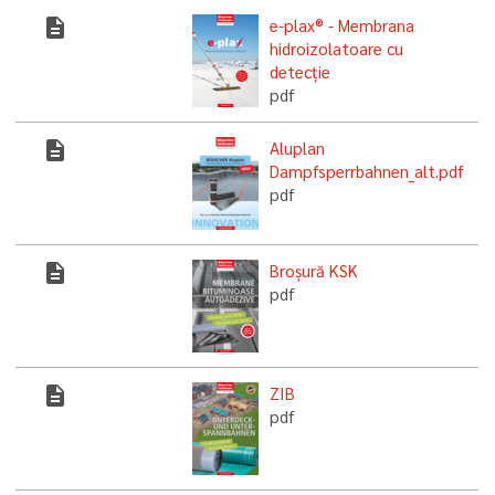
description
e-plax® - Membrana
hidroizolatoare cu
detecție
pdf
description
Aluplan
Dampfsperrbahnen_alt.pdf
pdf
description
Broșură KSK
pdf
description
ZIB
pdf