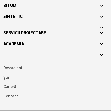
BITUM
expand_more
SINTETIC
expand_more
expand_more
SERVICII PROIECTARE
expand_more
ACADEMIA
expand_more
expand_more
Despre noi
Știri
Carieră
Contact