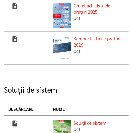
description
Grumbach Lista de
prețuri 2025
pdf
description
Kemper Lista de prețuri
2026
pdf
Soluții de sistem
DESCĂRCARE
NUME
description
Soluții de sistem
pdf