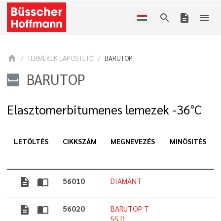
search
description
menu
home
TERMÉKEK LAPOSTETŐ
BARUTOP
BARUTOP
Elasztomerbitumenes lemezek -36°C
LETÖLTÉS
CIKKSZÁM
MEGNEVEZÉS
MINÖSITÉS
description
import_contacts
56010
DIAMANT
description
import_contacts
56020
BARUTOP T
55 D