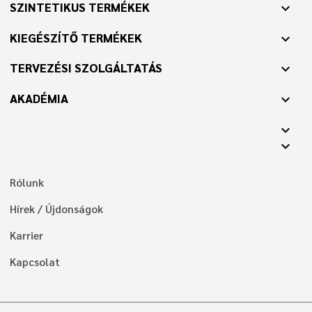
SZINTETIKUS TERMÉKEK
expand_more
KIEGÉSZÍTŐ TERMÉKEK
expand_more
TERVEZÉSI SZOLGÁLTATÁS
expand_more
AKADÉMIA
expand_more
expand_more
expand_more
Rólunk
Hírek / Újdonságok
Karrier
Kapcsolat