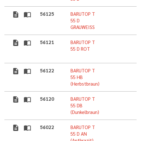
description
import_contacts
56125
BARUTOP T
55 D
GRAUWEISS
description
import_contacts
56121
BARUTOP T
55 D ROT
description
import_contacts
56122
BARUTOP T
55 HB
(Herbstbraun)
description
import_contacts
56120
BARUTOP T
55 DB
(Dunkelbraun)
description
import_contacts
56022
BARUTOP T
55 D AN
(Anthrazit)