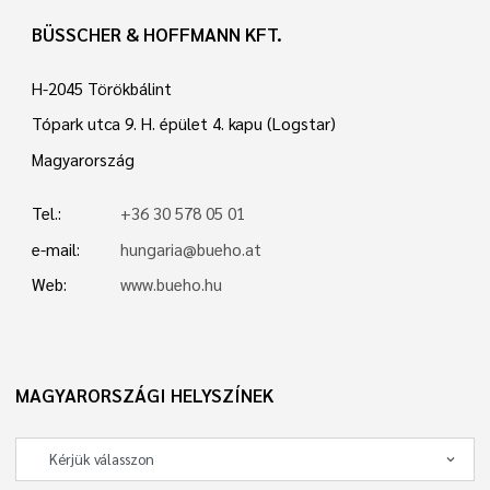
BÜSSCHER & HOFFMANN KFT.
H-2045 Törökbálint
Tópark utca 9. H. épület 4. kapu (Logstar)
Magyarország
Tel.:
+36 30 578 05 01
e-mail:
hungaria@bueho.at
Web:
www.bueho.hu
MAGYARORSZÁGI HELYSZÍNEK