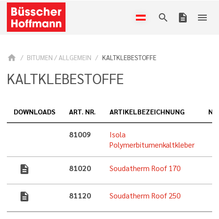
search
description
menu
home
BITUMEN / ALLGEMEIN
KALTKLEBESTOFFE
KALTKLEBESTOFFE
DOWNLOADS
ART. NR.
ARTIKELBEZEICHNUNG
NO
81009
Isola
Polymerbitumenkaltkleber
description
81020
Soudatherm Roof 170
description
81120
Soudatherm Roof 250