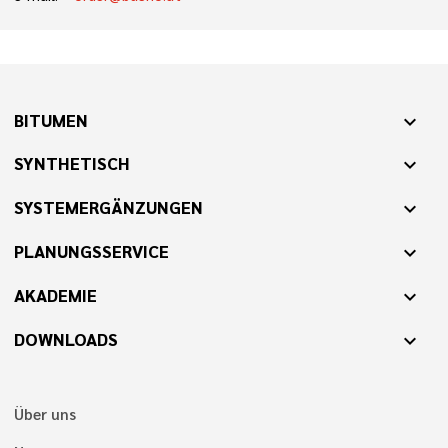
BITUMEN
expand_more
SYNTHETISCH
expand_more
SYSTEMERGÄNZUNGEN
expand_more
PLANUNGSSERVICE
expand_more
AKADEMIE
expand_more
DOWNLOADS
expand_more
Über uns