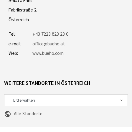
A-4470 Enns
Fabrikstraße 2
Österreich
Tel.:
+43 7223 823 23 0
e-mail:
office@bueho.at
Web:
www.bueho.com
WEITERE STANDORTE IN ÖSTERREICH
public
Alle Standorte