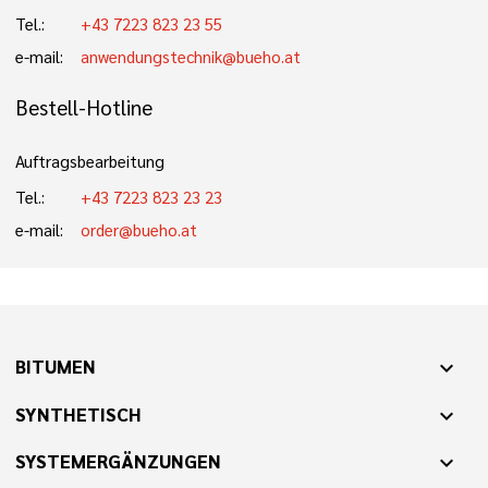
Tel.:
+43 7223 823 23 55
e-mail:
anwendungstechnik@bueho.at
Bestell-Hotline
Auftragsbearbeitung
Tel.:
+43 7223 823 23 23
e-mail:
order@bueho.at
BITUMEN
expand_more
SYNTHETISCH
expand_more
SYSTEMERGÄNZUNGEN
expand_more