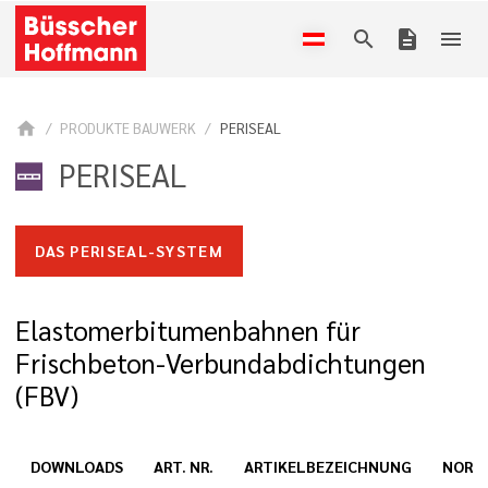
search
description
menu
home
PRODUKTE BAUWERK
PERISEAL
PERISEAL
DAS PERISEAL-SYSTEM
Elastomerbitumenbahnen für
Frischbeton-Verbundabdichtungen
(FBV)
DOWNLOADS
ART. NR.
ARTIKELBEZEICHNUNG
NORM