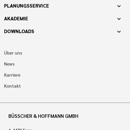
PLANUNGSSERVICE
expand_more
AKADEMIE
expand_more
DOWNLOADS
expand_more
Über uns
News
Karriere
Kontakt
BÜSSCHER & HOFFMANN GMBH