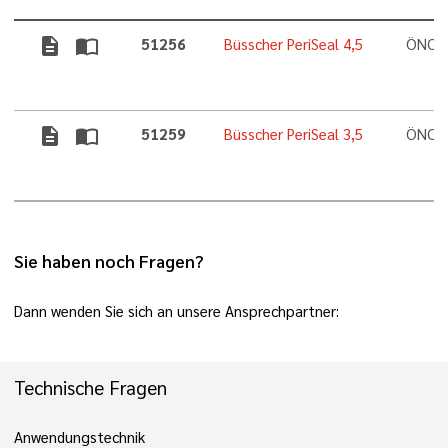
description
import_contacts
51256
Büsscher PeriSeal 4,5
ÖNORM
description
import_contacts
51259
Büsscher PeriSeal 3,5
ÖNORM
Sie haben noch Fragen?
Dann wenden Sie sich an unsere Ansprechpartner:
Technische Fragen
Anwendungstechnik