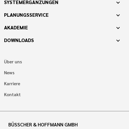
SYSTEMERGÄNZUNGEN
expand_more
PLANUNGSSERVICE
expand_more
AKADEMIE
expand_more
DOWNLOADS
expand_more
Über uns
News
Karriere
Kontakt
BÜSSCHER & HOFFMANN GMBH