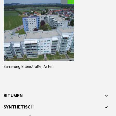
Sanierung Erlenstraße, Asten
BITUMEN
expand_more
SYNTHETISCH
expand_more