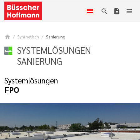
search
description
menu
home
Synthetisch
Sanierung
SYSTEMLÖSUNGEN
SANIERUNG
Systemlösungen
FPO