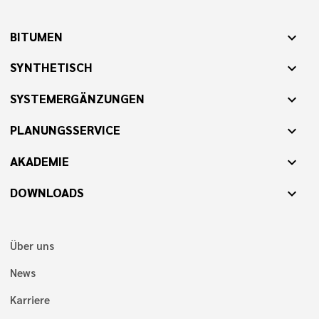
BITUMEN
expand_more
SYNTHETISCH
expand_more
SYSTEMERGÄNZUNGEN
expand_more
PLANUNGSSERVICE
expand_more
AKADEMIE
expand_more
DOWNLOADS
expand_more
Über uns
News
Karriere