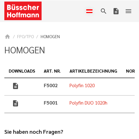
search
description
menu
home
FPO/TPO
HOMOGEN
HOMOGEN
DOWNLOADS
ART. NR.
ARTIKELBEZEICHNUNG
NORM
description
F5002
Polyfin 1020
description
F5001
Polyfin DUO 1020h
Sie haben noch Fragen?