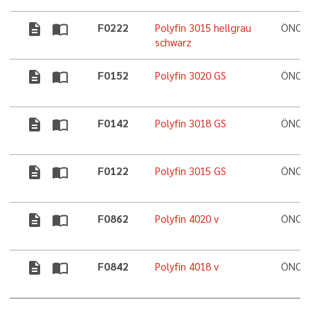
description
import_contacts
F0222
Polyfin 3015 hellgrau
ÖNORM
schwarz
description
import_contacts
F0152
Polyfin 3020 GS
ÖNORM
description
import_contacts
F0142
Polyfin 3018 GS
ÖNORM
description
import_contacts
F0122
Polyfin 3015 GS
ÖNORM
description
import_contacts
F0862
Polyfin 4020 v
ÖNORM
description
import_contacts
F0842
Polyfin 4018 v
ÖNORM