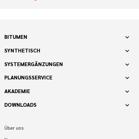
BITUMEN
expand_more
SYNTHETISCH
expand_more
SYSTEMERGÄNZUNGEN
expand_more
PLANUNGSSERVICE
expand_more
AKADEMIE
expand_more
DOWNLOADS
expand_more
Über uns