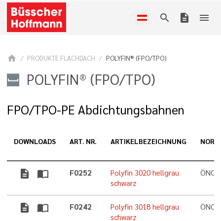
search
description
menu
home
PRODUKTE FLACHDACH
POLYFIN® (FPO/TPO)
POLYFIN® (FPO/TPO)
FPO/TPO-PE Abdichtungsbahnen
DOWNLOADS
ART. NR.
ARTIKELBEZEICHNUNG
NORM
description
import_contacts
F0252
Polyfin 3020 hellgrau
ÖNORM
schwarz
description
import_contacts
F0242
Polyfin 3018 hellgrau
ÖNORM
schwarz