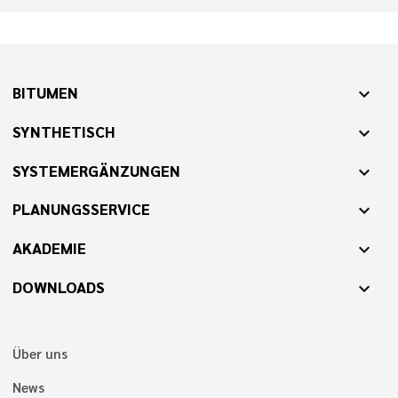
BITUMEN
expand_more
SYNTHETISCH
expand_more
SYSTEMERGÄNZUNGEN
expand_more
PLANUNGSSERVICE
expand_more
AKADEMIE
expand_more
DOWNLOADS
expand_more
Über uns
News