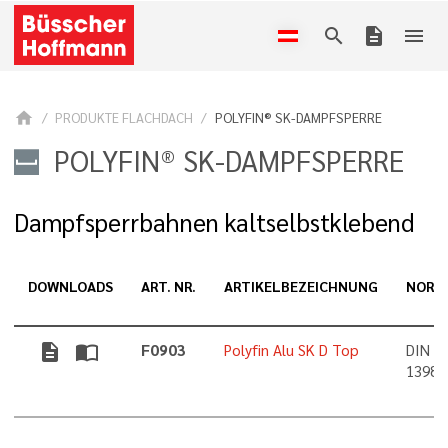
search
description
menu
home
PRODUKTE FLACHDACH
POLYFIN® SK-DAMPFSPERRE
POLYFIN® SK-DAMPFSPERRE
Dampfsperrbahnen kaltselbstklebend
DOWNLOADS
ART. NR.
ARTIKELBEZEICHNUNG
NORM
description
import_contacts
F0903
Polyfin Alu SK D Top
DIN 1
13984