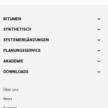
BITUMEN
expand_more
SYNTHETISCH
expand_more
SYSTEMERGÄNZUNGEN
expand_more
PLANUNGSSERVICE
expand_more
AKADEMIE
expand_more
DOWNLOADS
expand_more
Über uns
News
Karriere