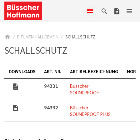
search
description
menu
home
BITUMEN / ALLGEMEIN
SCHALLSCHUTZ
SCHALLSCHUTZ
DOWNLOADS
ART. NR.
ARTIKELBEZEICHNUNG
NORM
description
94331
Büsscher
SOUNDPROOF
description
94332
Büsscher
SOUNDPROOF PLUS