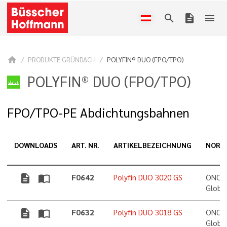
search
description
menu
home
PRODUKTE GRÜNDACH
POLYFIN® DUO (FPO/TPO)
POLYFIN® DUO (FPO/TPO)
FPO/TPO-PE Abdichtungsbahnen
DOWNLOADS
ART. NR.
ARTIKELBEZEICHNUNG
NORM
description
import_contacts
F0642
Polyfin DUO 3020 GS
ÖNORM
Globa
description
import_contacts
F0632
Polyfin DUO 3018 GS
ÖNORM
Globa