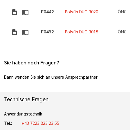
description
import_contacts
F0442
Polyfin DUO 3020
ÖNORM
description
import_contacts
F0432
Polyfin DUO 3018
ÖNORM
Sie haben noch Fragen?
Dann wenden Sie sich an unsere Ansprechpartner:
Technische Fragen
Anwendungstechnik
Tel.:
+43 7223 823 23 55