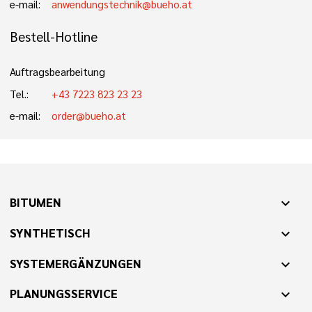
e-mail:
anwendungstechnik@bueho.at
Bestell-Hotline
Auftragsbearbeitung
Tel.:
+43 7223 823 23 23
e-mail:
order@bueho.at
BITUMEN
expand_more
SYNTHETISCH
expand_more
SYSTEMERGÄNZUNGEN
expand_more
PLANUNGSSERVICE
expand_more