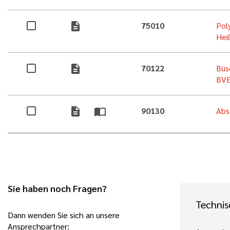
description
75010
Pol
Hei
description
70122
Büs
BVE
description
import_contacts
90130
Abs
Sie haben noch Fragen?
Technis
Dann wenden Sie sich an unsere
Ansprechpartner: