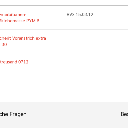
ymerbitumen-
RVS 15.03.12
ßklebemasse PYM B
cherit Voranstrich extra
 30
treusand 0712
che Fragen
Bes