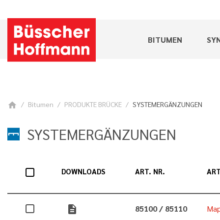
BITUMEN
SY
Bitumen
PRODUKTE BRÜCKE
SYSTEMERGÄNZUNGEN
home
SYSTEMERGÄNZUNGEN
DOWNLOADS
ART. NR.
ART
description
85100 / 85110
Map