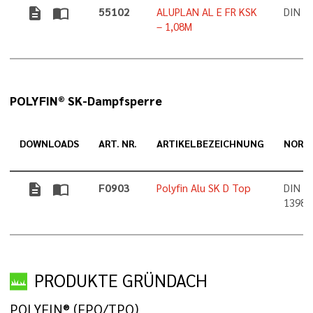
description
import_contacts
55102
ALUPLAN AL E FR KSK
DIN 1
– 1,08M
POLYFIN® SK-Dampfsperre
DOWNLOADS
ART. NR.
ARTIKELBEZEICHNUNG
NORM
description
import_contacts
F0903
Polyfin Alu SK D Top
DIN 1
13984
PRODUKTE GRÜNDACH
POLYFIN® (FPO/TPO)