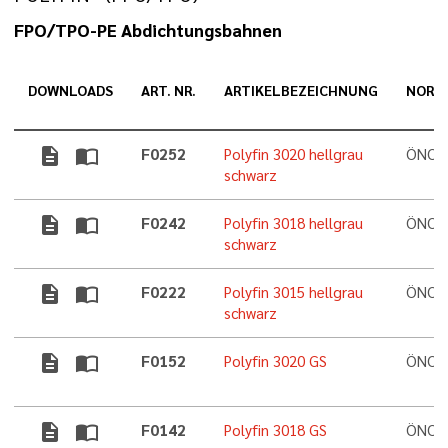
FPO/TPO-PE Abdichtungsbahnen
DOWNLOADS
ART. NR.
ARTIKELBEZEICHNUNG
NORM
description
import_contacts
F0252
Polyfin 3020 hellgrau
ÖNORM
schwarz
description
import_contacts
F0242
Polyfin 3018 hellgrau
ÖNORM
schwarz
description
import_contacts
F0222
Polyfin 3015 hellgrau
ÖNORM
schwarz
description
import_contacts
F0152
Polyfin 3020 GS
ÖNORM
description
import_contacts
F0142
Polyfin 3018 GS
ÖNORM