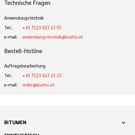
Technische Fragen
Anwendungstechnik
Tel.:
+43 7223 823 23 55
e-mail:
anwendungstechnik@bueho.at
Bestell-Hotline
Auftragsbearbeitung
Tel.:
+43 7223 823 23 23
e-mail:
order@bueho.at
BITUMEN
expand_more