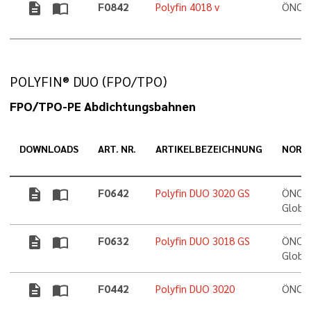
description
import_contacts
F0842
Polyfin 4018 v
ÖNORM
POLYFIN® DUO (FPO/TPO)
FPO/TPO-PE Abdichtungsbahnen
DOWNLOADS
ART. NR.
ARTIKELBEZEICHNUNG
NORM
description
import_contacts
F0642
Polyfin DUO 3020 GS
ÖNORM
Globa
description
import_contacts
F0632
Polyfin DUO 3018 GS
ÖNORM
Globa
description
import_contacts
F0442
Polyfin DUO 3020
ÖNORM