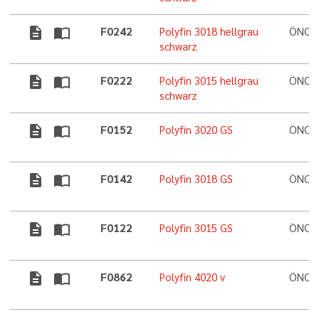
description
import_contacts
F0242
Polyfin 3018 hellgrau
ÖNORM
schwarz
description
import_contacts
F0222
Polyfin 3015 hellgrau
ÖNORM
schwarz
description
import_contacts
F0152
Polyfin 3020 GS
ÖNORM
description
import_contacts
F0142
Polyfin 3018 GS
ÖNORM
description
import_contacts
F0122
Polyfin 3015 GS
ÖNORM
description
import_contacts
F0862
Polyfin 4020 v
ÖNORM