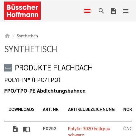
search
description
menu
home
Synthetisch
SYNTHETISCH
PRODUKTE FLACHDACH
POLYFIN® (FPO/TPO)
FPO/TPO-PE Abdichtungsbahnen
DOWNLOADS
ART. NR.
ARTIKELBEZEICHNUNG
NORM
description
import_contacts
F0252
Polyfin 3020 hellgrau
ÖNORM
schwarz