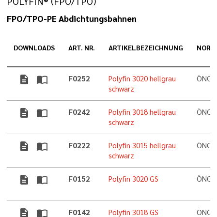
POLYFIN® (FPO/TPO)
FPO/TPO-PE Abdichtungsbahnen
DOWNLOADS
ART. NR.
ARTIKELBEZEICHNUNG
NORM
description
import_contacts
F0252
Polyfin 3020 hellgrau
ÖNORM
schwarz
description
import_contacts
F0242
Polyfin 3018 hellgrau
ÖNORM
schwarz
description
import_contacts
F0222
Polyfin 3015 hellgrau
ÖNORM
schwarz
description
import_contacts
F0152
Polyfin 3020 GS
ÖNORM
description
import_contacts
F0142
Polyfin 3018 GS
ÖNORM