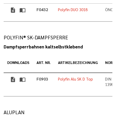
description
import_contacts
F0432
Polyfin DUO 3018
ÖNORM
POLYFIN® SK-DAMPFSPERRE
Dampfsperrbahnen kaltselbstklebend
DOWNLOADS
ART. NR.
ARTIKELBEZEICHNUNG
NORM
description
import_contacts
F0903
Polyfin Alu SK D Top
DIN 1
13984
ALUPLAN