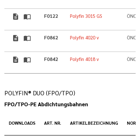
description
import_contacts
F0122
Polyfin 3015 GS
ÖNORM
description
import_contacts
F0862
Polyfin 4020 v
ÖNORM
description
import_contacts
F0842
Polyfin 4018 v
ÖNORM
POLYFIN® DUO (FPO/TPO)
FPO/TPO-PE Abdichtungsbahnen
DOWNLOADS
ART. NR.
ARTIKELBEZEICHNUNG
NORM