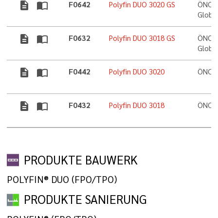
description
import_contacts
F0642
Polyfin DUO 3020 GS
ÖNORM
Globa
description
import_contacts
F0632
Polyfin DUO 3018 GS
ÖNORM
Globa
description
import_contacts
F0442
Polyfin DUO 3020
ÖNORM
description
import_contacts
F0432
Polyfin DUO 3018
ÖNORM
PRODUKTE BAUWERK
POLYFIN® DUO (FPO/TPO)
PRODUKTE SANIERUNG