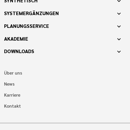
SYNTHETISCH
expand_more
SYSTEMERGÄNZUNGEN
expand_more
PLANUNGSSERVICE
expand_more
AKADEMIE
expand_more
DOWNLOADS
expand_more
Über uns
News
Karriere
Kontakt