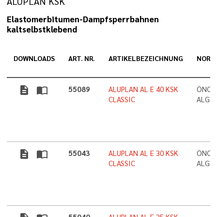
ALUPLAN KSK
Elastomerbitumen-Dampfsperrbahnen
kaltselbstklebend
DOWNLOADS
ART. NR.
ARTIKELBEZEICHNUNG
NORM
description
import_contacts
55089
ALUPLAN AL E 40 KSK
ÖNORM
CLASSIC
ALGV-
description
import_contacts
55043
ALUPLAN AL E 30 KSK
ÖNORM
CLASSIC
ALGV-