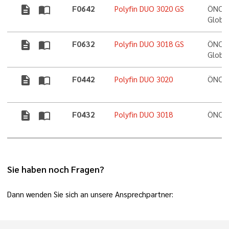
description
import_contacts
F0642
Polyfin DUO 3020 GS
ÖNORM
Globa
description
import_contacts
F0632
Polyfin DUO 3018 GS
ÖNORM
Globa
description
import_contacts
F0442
Polyfin DUO 3020
ÖNORM
description
import_contacts
F0432
Polyfin DUO 3018
ÖNORM
Sie haben noch Fragen?
Dann wenden Sie sich an unsere Ansprechpartner: