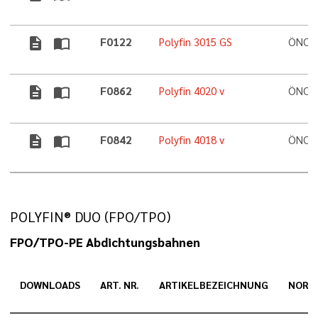
description
import_contacts
F0122
Polyfin 3015 GS
ÖNORM
description
import_contacts
F0862
Polyfin 4020 v
ÖNORM
description
import_contacts
F0842
Polyfin 4018 v
ÖNORM
POLYFIN® DUO (FPO/TPO)
FPO/TPO-PE Abdichtungsbahnen
DOWNLOADS
ART. NR.
ARTIKELBEZEICHNUNG
NORM