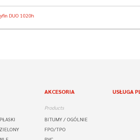
lyfin DUO 1020h
AKCESORIA
USŁUGA 
Products
PŁASKI
BITUMY / OGÓLNIE
ZIELONY
FPO/TPO
WLE
PVC