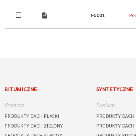
description
F5001
Po
BITUMICZNE
SYNTETYCZNE
Products
Products
PRODUKTY DACH PŁASKI
PRODUKTY DACH 
PRODUKTY DACH ZIELONY
PRODUKTY DACH 
PRODUKTY DACH STROMY
PRODUKTY BUDO