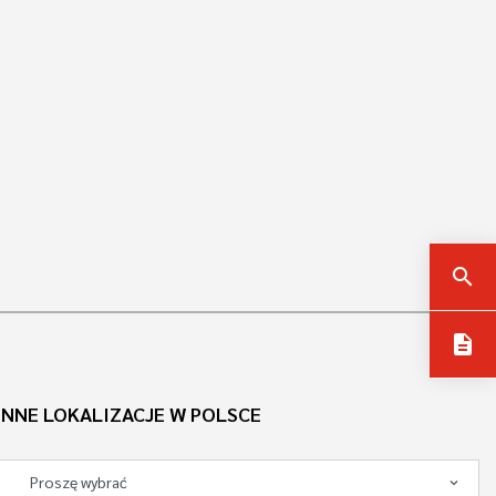
search
description
INNE LOKALIZACJE W POLSCE