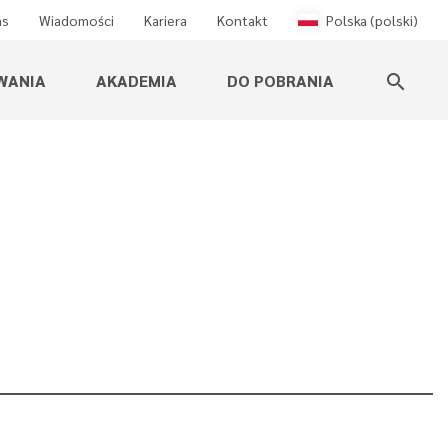
as
Wiadomości
Kariera
Kontakt
Polska (polski)
WANIA
AKADEMIA
DO POBRANIA
search