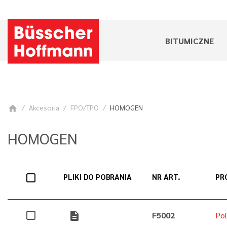
BITUMICZNE
Akcesoria
FPO/TPO
HOMOGEN
home
HOMOGEN
PLIKI DO POBRANIA
NR ART.
PR
description
F5002
Pol