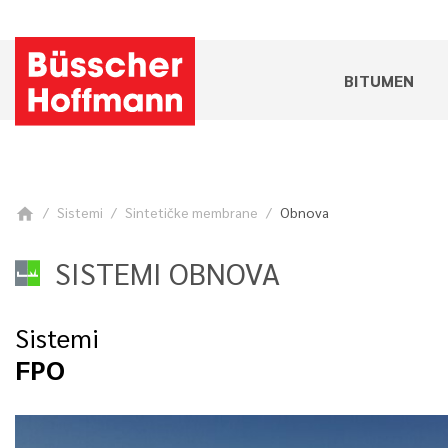
BITUMEN
Sistemi
Sintetičke membrane
Obnova
home
SISTEMI OBNOVA
Sistemi
FPO