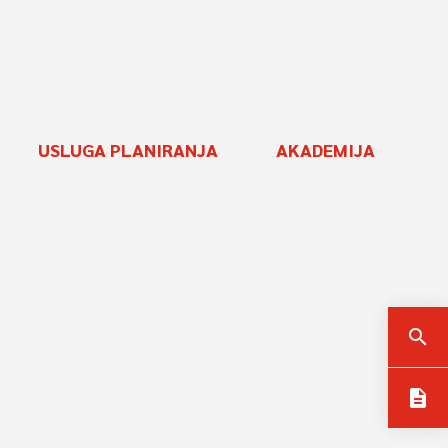
USLUGA PLANIRANJA
AKADEMIJA
search
description