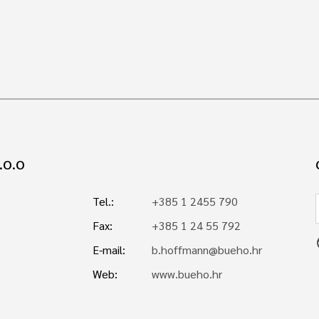
.O.O
Tel.:
+385 1 2455 790
Fax:
+385 1 24 55 792
p
E-mail:
b.hoffmann@bueho.hr
Web:
www.bueho.hr