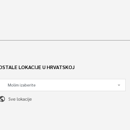
OSTALE LOKACIJE U HRVATSKOJ
ublic
Sve lokacije