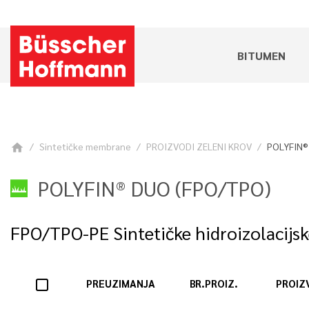
BITUMEN
Sintetičke membrane
PROIZVODI ZELENI KROV
POLYFIN®
home
POLYFIN® DUO (FPO/TPO)
FPO/TPO-PE Sintetičke hidroizolacijsk
PREUZIMANJA
BR.PROIZ.
PROIZ