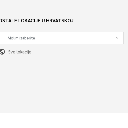
OSTALE LOKACIJE U HRVATSKOJ
ublic
Sve lokacije