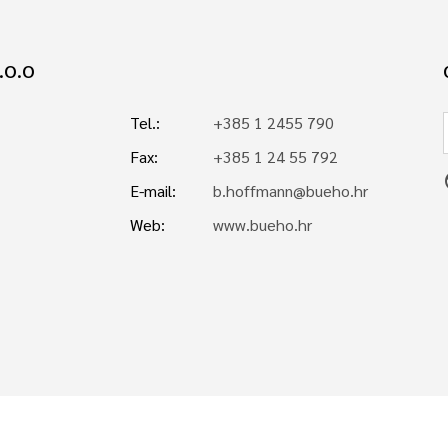
.O.O
Tel.:
+385 1 2455 790
Fax:
+385 1 24 55 792
p
E-mail:
b.hoffmann@bueho.hr
Web:
www.bueho.hr