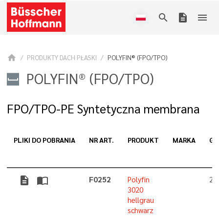
search
description
menu
home
PRODUKTY DACH PŁASKI
POLYFIN® (FPO/TPO)
POLYFIN® (FPO/TPO)
FPO/TPO-PE Syntetyczna membrana
PLIKI DO POBRANIA
NR ART.
PRODUKT
MARKA
GR
description
import_contacts
F0252
Polyfin
2,
3020
hellgrau
schwarz