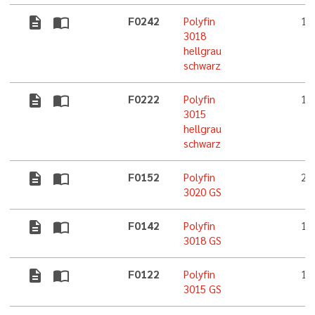
description
import_contacts
F0242
Polyfin
1,
3018
hellgrau
schwarz
description
import_contacts
F0222
Polyfin
1,
3015
hellgrau
schwarz
description
import_contacts
F0152
Polyfin
2,
3020 GS
description
import_contacts
F0142
Polyfin
1,
3018 GS
description
import_contacts
F0122
Polyfin
1,
3015 GS