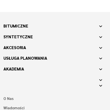
BITUMICZNE
expand_more
SYNTETYCZNE
expand_more
AKCESORIA
expand_more
USŁUGA PLANOWANIA
expand_more
AKADEMIA
expand_more
expand_more
expand_more
O Nas
Wiadomości