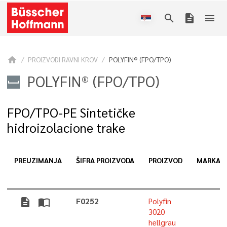
search
description
menu
home
PROIZVODI RAVNI KROV
POLYFIN® (FPO/TPO)
POLYFIN® (FPO/TPO)
FPO/TPO-PE Sintetičke
hidroizolacione trake
PREUZIMANJA
ŠIFRA PROIZVODA
PROIZVOD
MARKA
description
import_contacts
F0252
Polyfin
3020
hellgrau