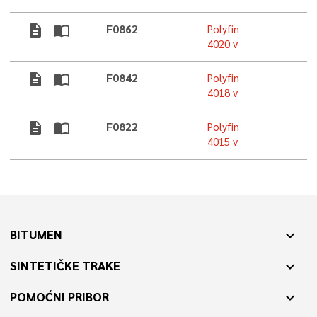
description
import_contacts
F0862
Polyfin
4020 v
description
import_contacts
F0842
Polyfin
4018 v
description
import_contacts
F0822
Polyfin
4015 v
BITUMEN
expand_more
SINTETIČKE TRAKE
expand_more
POMOĆNI PRIBOR
expand_more