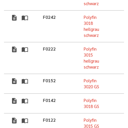
schwarz
description
import_contacts
F0242
Polyfin
3018
hellgrau
schwarz
description
import_contacts
F0222
Polyfin
3015
hellgrau
schwarz
description
import_contacts
F0152
Polyfin
3020 GS
description
import_contacts
F0142
Polyfin
3018 GS
description
import_contacts
F0122
Polyfin
3015 GS