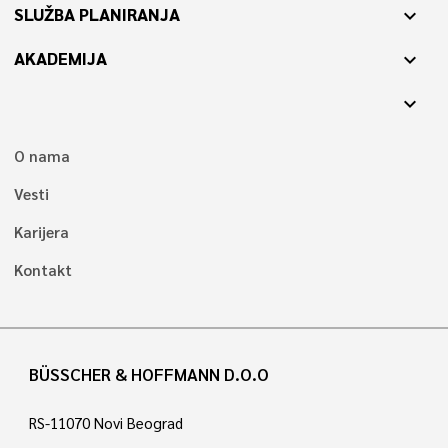
SLUŽBA PLANIRANJA
expand_more
AKADEMIJA
expand_more
expand_more
O nama
Vesti
Karijera
Kontakt
BÜSSCHER & HOFFMANN D.O.O
RS-11070 Novi Beograd