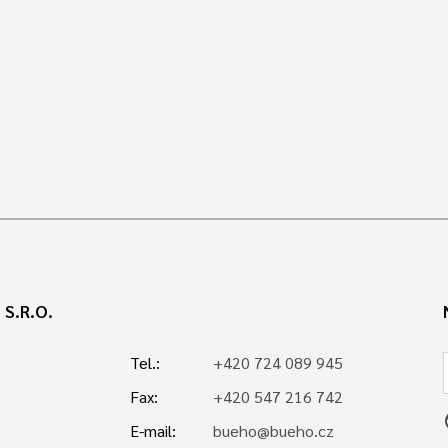
S.R.O.
Tel.:
+420 724 089 945
Fax:
+420 547 216 742
p
E-mail:
bueho@bueho.cz