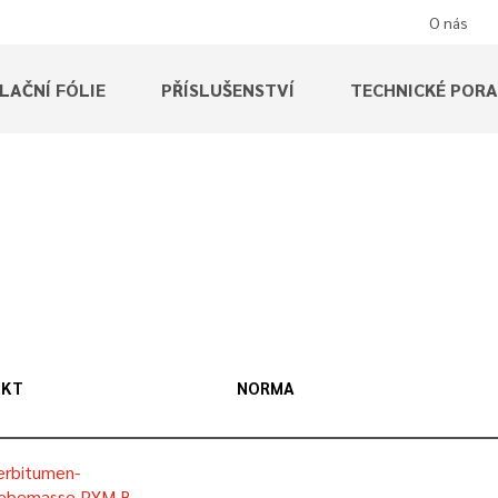
O nás
LAČNÍ FÓLIE
PŘÍSLUŠENSTVÍ
TECHNICKÉ POR
UKT
NORMA
erbitumen-
lebemasse PYM B