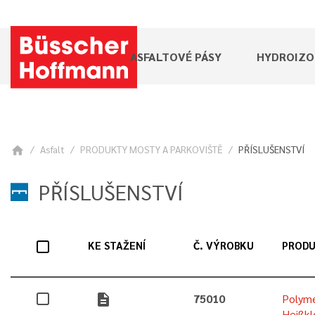
ASFALTOVÉ PÁSY
HYDROIZO
Asfalt
PRODUKTY MOSTY A PARKOVIŠTĚ
PŘÍSLUŠENSTVÍ
home
PŘÍSLUŠENSTVÍ
KE STAŽENÍ
Č. VÝROBKU
PROD
description
75010
Polym
Heißk