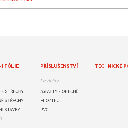
Í FÓLIE
PŘÍSLUŠENSTVÍ
TECHNICKÉ P
Produkty
É STŘECHY
ASFALTY / OBECNĚ
É STŘECHY
FPO/TPO
Í STAVBY
PVC
CE