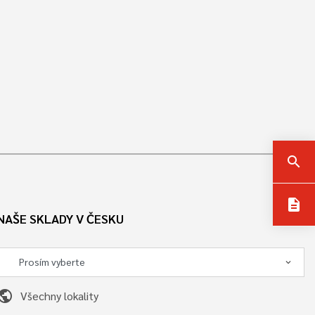
search
description
NAŠE SKLADY V ČESKU
ublic
Všechny lokality