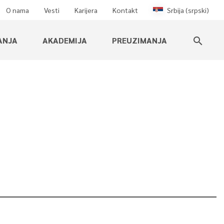
O nama
Vesti
Karijera
Kontakt
Srbija (srpski)
ANJA
AKADEMIJA
PREUZIMANJA
search