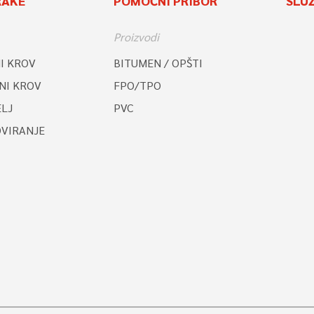
RAKE
POMOĆNI PRIBOR
SLU
Proizvodi
I KROV
BITUMEN / OPŠTI
NI KROV
FPO/TPO
LJ
PVC
OVIRANJE