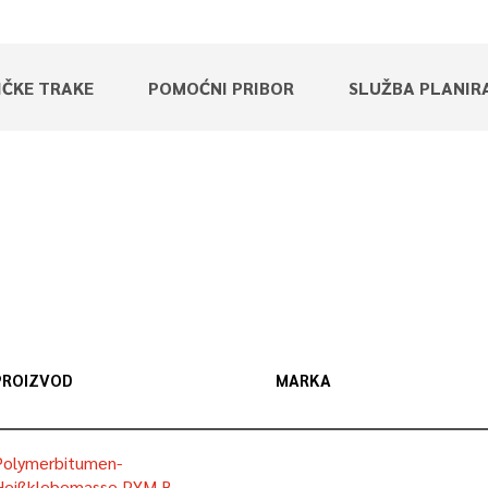
IČKE TRAKE
POMOĆNI PRIBOR
SLUŽBA PLANIR
PROIZVOD
MARKA
Polymerbitumen-
Heißklebemasse PYM B