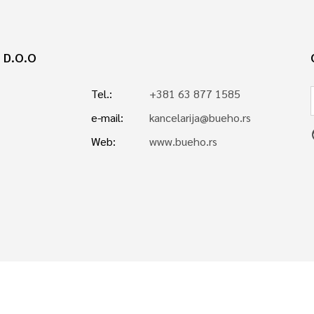
 D.O.O
Tel.:
+381 63 877 1585
e-mail:
kancelarija@bueho.rs
p
Web:
www.bueho.rs