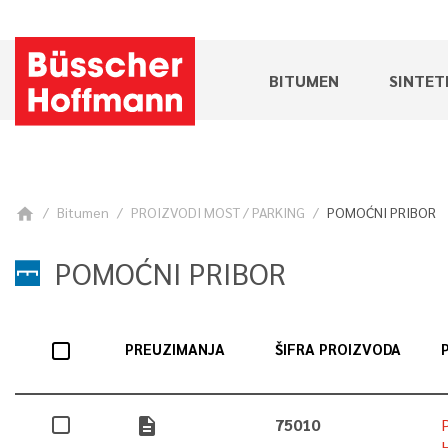
BITUMEN
SINTET
Bitumen
PROIZVODI MOST / PARKING
POMOĆNI PRIBOR
home
POMOĆNI PRIBOR
PREUZIMANJA
ŠIFRA PROIZVODA
description
75010