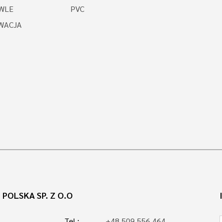
WLE
PVC
WACJA
POLSKA SP. Z O.O
Tel.:
+48 509 556 464