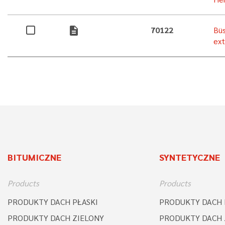
description
70122
Büs
ext
BITUMICZNE
SYNTETYCZNE
Products
Products
PRODUKTY DACH PŁASKI
PRODUKTY DACH 
PRODUKTY DACH ZIELONY
PRODUKTY DACH 