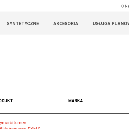
O N
SYNTETYCZNE
AKCESORIA
USŁUGA PLANO
ODUKT
MARKA
lymerbitumen-
ißklebemasse PYM B