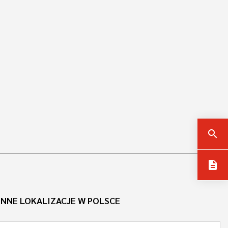
search
description
INNE LOKALIZACJE W POLSCE