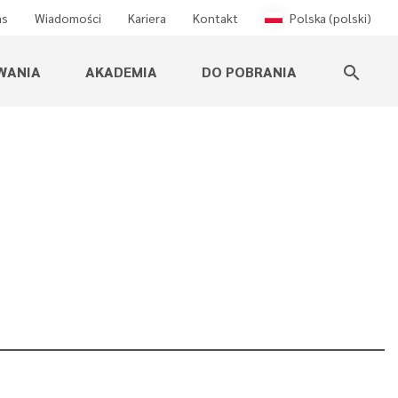
as
Wiadomości
Kariera
Kontakt
Polska (polski)
WANIA
AKADEMIA
DO POBRANIA
search