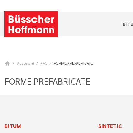
BIT
Accesorii
PVC
FORME PREFABRICATE
home
FORME PREFABRICATE
BITUM
SINTETIC