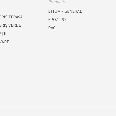
Products
BITUM / GENERAL
RIŞ TERASĂ
FPO/TPO
RIŞ VERDE
PVC
ȚII
VARE