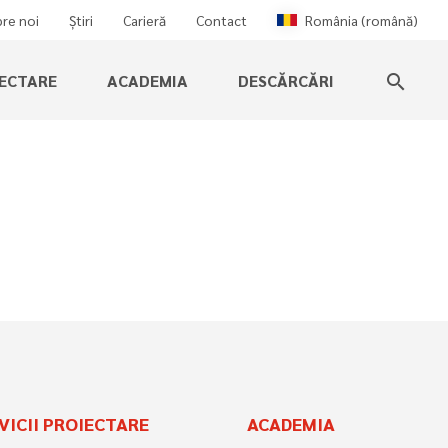
re noi
Știri
Carieră
Contact
România (română)
IECTARE
ACADEMIA
DESCĂRCĂRI
search
VICII PROIECTARE
ACADEMIA