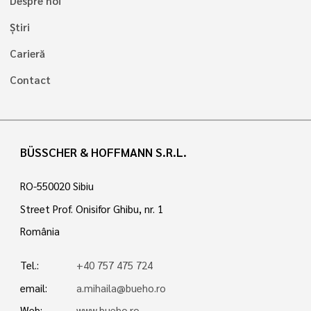
Despre noi
Știri
Carieră
Contact
BÜSSCHER & HOFFMANN S.R.L.
RO-550020 Sibiu
Street Prof. Onisifor Ghibu, nr. 1
România
Tel.:
+40 757 475 724
email:
a.mihaila@bueho.ro
Web:
www.bueho.ro