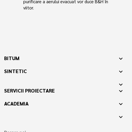
purificare a aerului evacuat vor duce B&H în
viitor.
BITUM
expand_more
SINTETIC
expand_more
expand_more
SERVICII PROIECTARE
expand_more
ACADEMIA
expand_more
expand_more