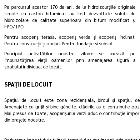
Pe parcursul acestor 170 de ani, de la hidroizolațiile originale
simple cu carton bituminat au fost dezvoltate soluții de
hidroizolare de calitate superioară din bitum modificat și
FPO/TPO.
Pentru acoperiș terasă, acoperiș verde și acoperiș înclinat.
Pentru construcții și poduri. Pentru fundație și subsol.
Principiul activităților noastre zilnice se axează pe
îmbunătățirea vieții oamenilor prin amenajarea sigură a
spațiului individual de locuit.
SPAȚII DE LOCUIT
Spațiul de locuit este zona rezidențială, biroul și spațiul d
Amenajate cu grijă și bine gândite, clădirile au o contribuție pozi
Mai presus de toate, acoperișurile verzi aduc o contribuție import
din orașele noastre.
Reducerea impactului utilizării terenului se realizează prin optim