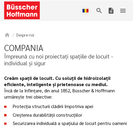
search
description
menu
home
Despre noi
COMPANIA
Împreună cu noi proiectați spațiile de locuit -
individual și sigur
Creăm spații de locuit. Cu soluții de hidroizolații
eficiente, inteligente și prietenoase cu mediul.
Încă de la înființare, din anul 1852, Büsscher & Hoffmann
urmărește trei obiective:
Protecția structurii clădirii împotriva apei
Creșterea durabilității construcțiilor
Securizarea individuală a spațiului de locuit pentru oameni