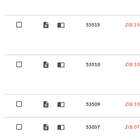
description
import_contacts
53515
ZIB 15
description
import_contacts
53510
ZIB 10
description
import_contacts
53509
ZIB 10
description
import_contacts
53037
ZIB 07