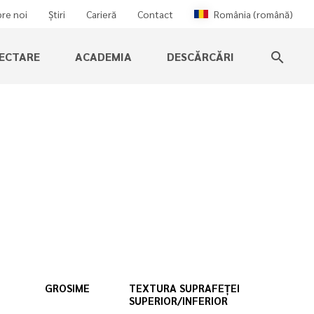
re noi
Știri
Carieră
Contact
România (română)
IECTARE
ACADEMIA
DESCĂRCĂRI
search
GROSIME
TEXTURA SUPRAFEȚEI
SUPERIOR/INFERIOR