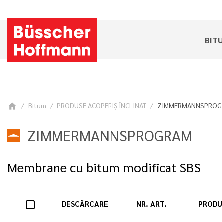
BIT
Bitum
PRODUSE ACOPERIŞ ÎNCLINAT
ZIMMERMANNSPROG
home
ZIMMERMANNSPROGRAM
Membrane cu bitum modificat SBS
DESCĂRCARE
NR. ART.
PRODU