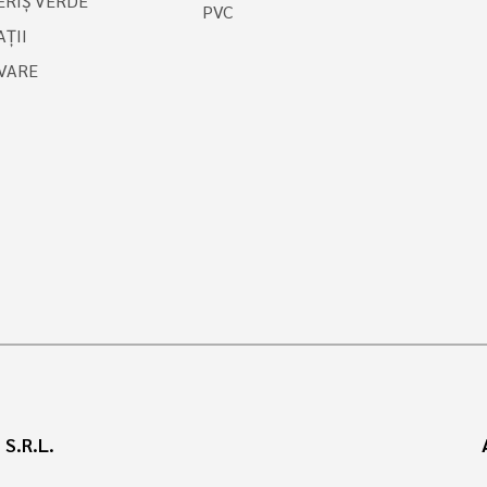
RIŞ VERDE
PVC
ȚII
VARE
S.R.L.