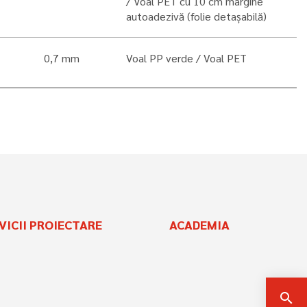
Voal PET cu 10 cm margine
autoadezivă (folie detașabilă)
0,7 mm
Voal PP verde
Voal PET
VICII PROIECTARE
ACADEMIA
search