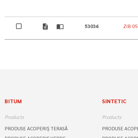
description
import_contacts
53036
ZIB 05
BITUM
SINTETIC
Products
Products
PRODUSE ACOPERIŞ TERASĂ
PRODUSE ACOPE