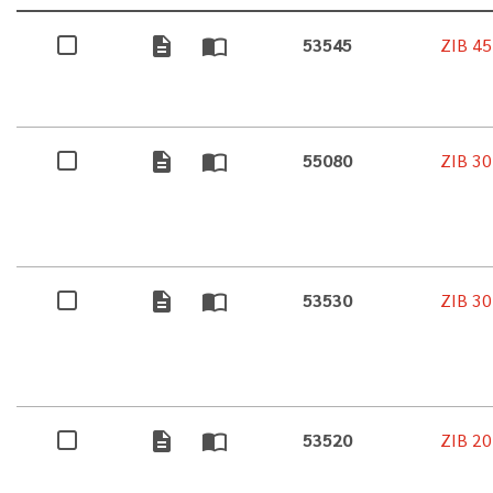
description
import_contacts
53545
ZIB 45
description
import_contacts
55080
ZIB 30
description
import_contacts
53530
ZIB 30
description
import_contacts
53520
ZIB 20