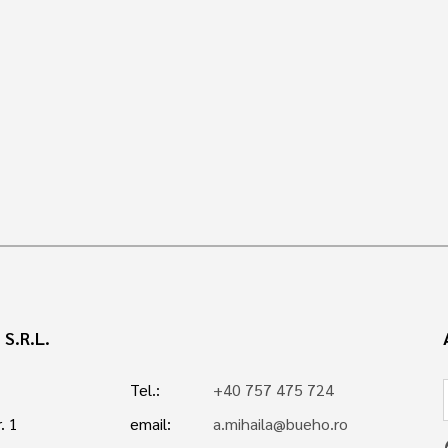
S.R.L.
Tel.:
+40 757 475 724
. 1
email:
a.mihaila@bueho.ro
p