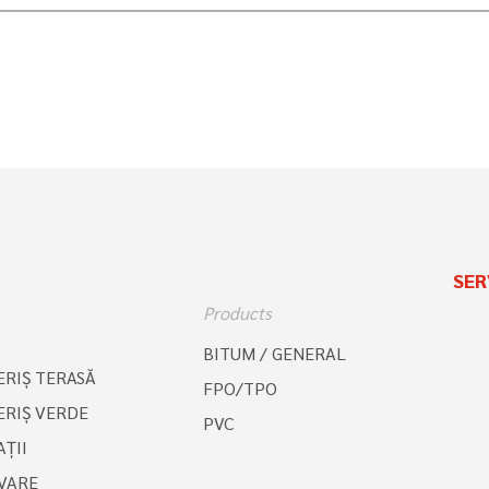
SER
Products
BITUM / GENERAL
RIŞ TERASĂ
FPO/TPO
RIŞ VERDE
PVC
ȚII
VARE