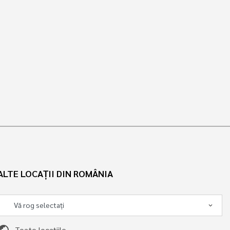
ALTE LOCAȚII DIN ROMÂNIA
ublic
Toate locațiile