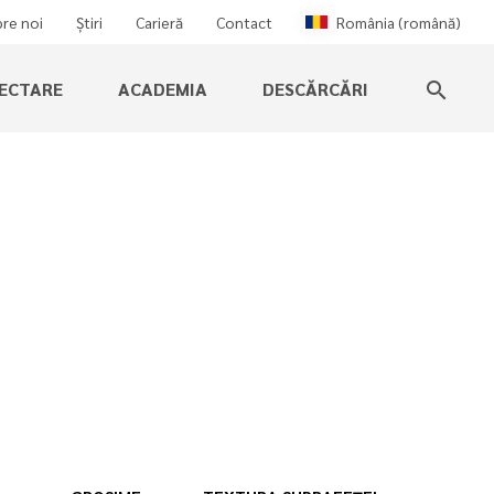
re noi
Știri
Carieră
Contact
România (română)
IECTARE
ACADEMIA
DESCĂRCĂRI
search