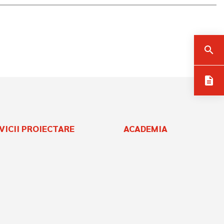
search
description
VICII PROIECTARE
ACADEMIA