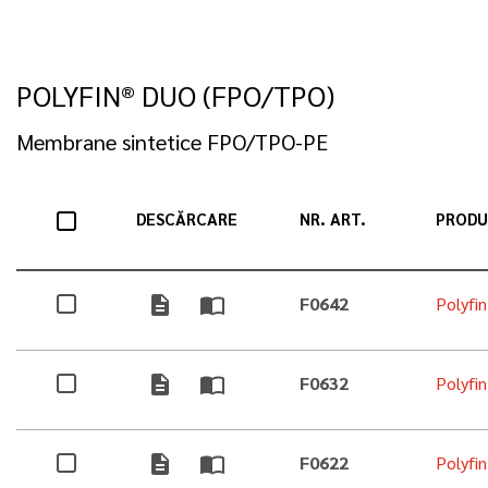
POLYFIN® DUO (FPO/TPO)
Membrane sintetice FPO/TPO-PE
DESCĂRCARE
NR. ART.
PRODU
description
import_contacts
F0642
Polyfi
description
import_contacts
F0632
Polyfi
description
import_contacts
F0622
Polyfi