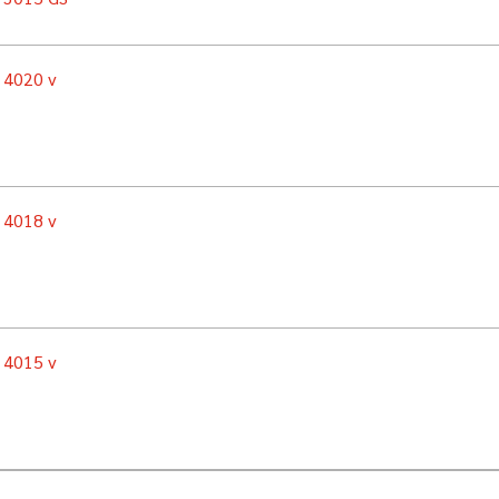
n 4020 v
n 4018 v
n 4015 v