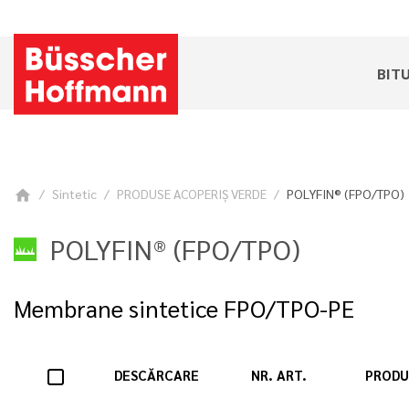
BIT
Sintetic
PRODUSE ACOPERIŞ VERDE
POLYFIN® (FPO/TPO)
home
POLYFIN® (FPO/TPO)
Membrane sintetice FPO/TPO-PE
DESCĂRCARE
NR. ART.
PRODU