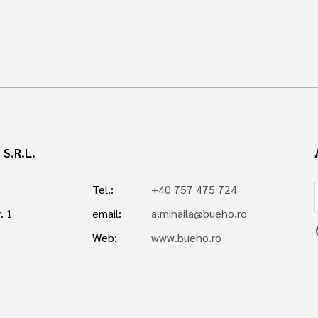
S.R.L.
Tel.:
+40 757 475 724
. 1
email:
a.mihaila@bueho.ro
p
Web:
www.bueho.ro