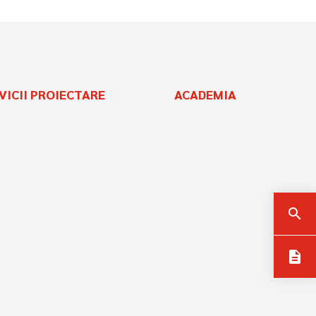
VICII PROIECTARE
ACADEMIA
search
description