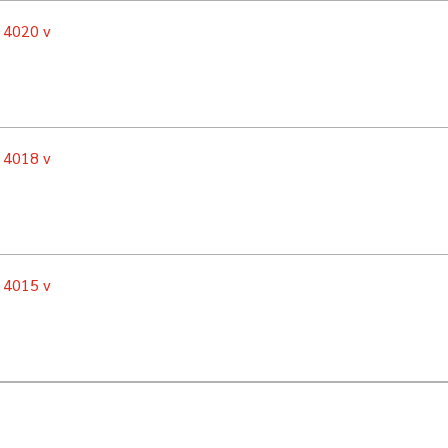
n 4020 v
n 4018 v
n 4015 v