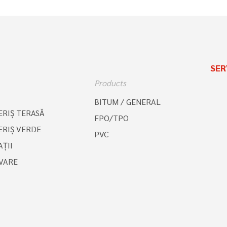
SER
Products
BITUM / GENERAL
RIŞ TERASĂ
FPO/TPO
RIŞ VERDE
PVC
ȚII
VARE