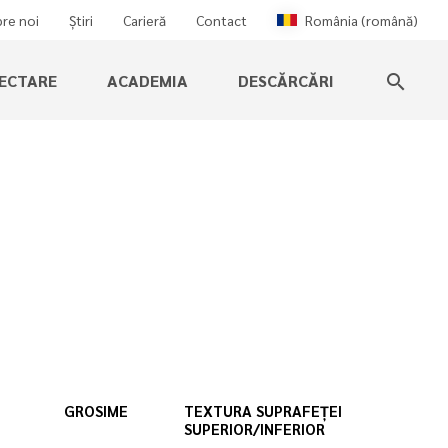
re noi
Știri
Carieră
Contact
România (română)
IECTARE
ACADEMIA
DESCĂRCĂRI
search
GROSIME
TEXTURA SUPRAFEȚEI
SUPERIOR/INFERIOR