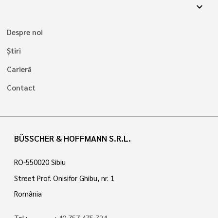
expand_more
Despre noi
Știri
Carieră
Contact
BÜSSCHER & HOFFMANN S.R.L.
RO-550020 Sibiu
Street Prof. Onisifor Ghibu, nr. 1
România
Tel.:
+40 757 475 724