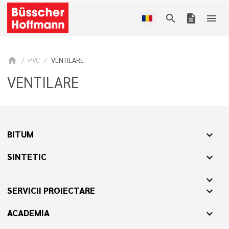
search
description
menu
home
PVC
VENTILARE
VENTILARE
BITUM
expand_more
SINTETIC
expand_more
expand_more
SERVICII PROIECTARE
expand_more
ACADEMIA
expand_more