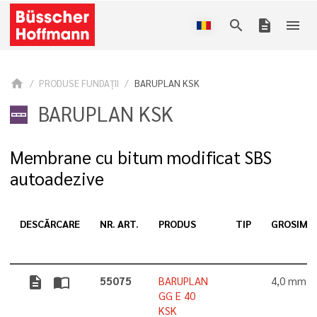
search
description
menu
home
PRODUSE FUNDAȚII
BARUPLAN KSK
BARUPLAN KSK
Membrane cu bitum modificat SBS
autoadezive
DESCĂRCARE
NR. ART.
PRODUS
TIP
GROSIME
description
import_contacts
55075
BARUPLAN
4,0 mm
GG E 40
KSK