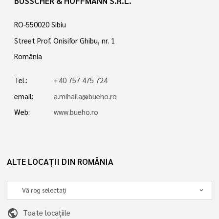
BÜSSCHER & HOFFMANN S.R.L.
RO-550020 Sibiu
Street Prof. Onisifor Ghibu, nr. 1
România
Tel.:
+40 757 475 724
email:
a.mihaila@bueho.ro
Web:
www.bueho.ro
ALTE LOCAȚII DIN ROMÂNIA
public
Toate locațiile