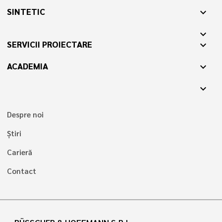
SINTETIC
expand_more
expand_more
SERVICII PROIECTARE
expand_more
ACADEMIA
expand_more
expand_more
Despre noi
Știri
Carieră
Contact