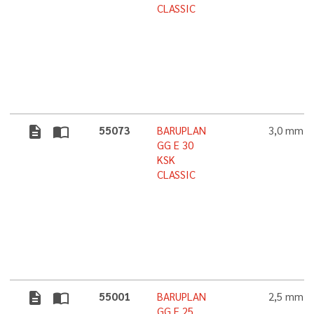
CLASSIC
description
import_contacts
55073
BARUPLAN
3,0 mm
GG E 30
KSK
CLASSIC
description
import_contacts
55001
BARUPLAN
2,5 mm
GG E 25