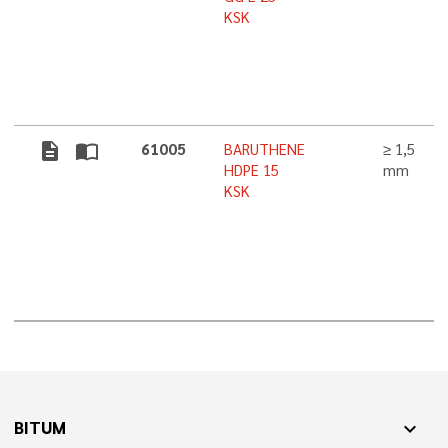
KSK
description
import_contacts
61005
BARUTHENE
≥ 1,5
HDPE 15
mm
KSK
BITUM
expand_more