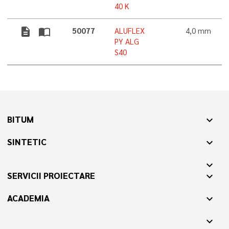
40 K
description
import_contacts
50077
ALUFLEX
4,0 mm
PY ALG
S40
BITUM
expand_more
SINTETIC
expand_more
expand_more
SERVICII PROIECTARE
expand_more
ACADEMIA
expand_more
expand_more