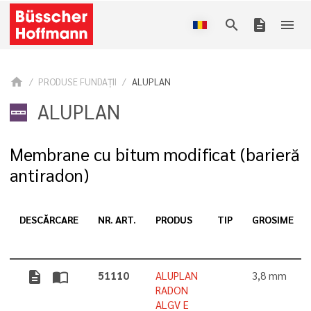
search
description
menu
home
PRODUSE FUNDAȚII
ALUPLAN
ALUPLAN
Membrane cu bitum modificat (barieră
antiradon)
DESCĂRCARE
NR. ART.
PRODUS
TIP
GROSIME
description
import_contacts
51110
ALUPLAN
3,8 mm
RADON
ALGV E