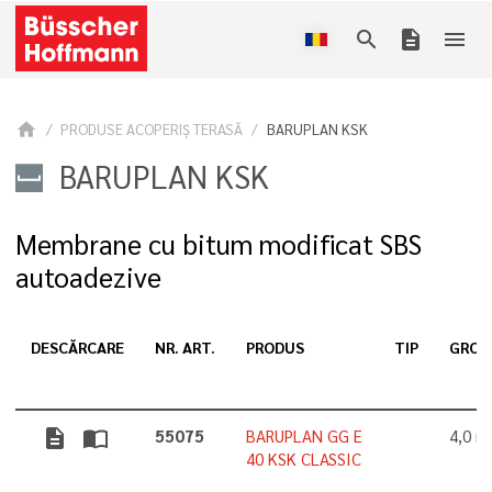
search
description
menu
home
PRODUSE ACOPERIŞ TERASĂ
BARUPLAN KSK
BARUPLAN KSK
Membrane cu bitum modificat SBS
autoadezive
DESCĂRCARE
NR. ART.
PRODUS
TIP
GROS
description
import_contacts
55075
BARUPLAN GG E
4,0 
40 KSK CLASSIC