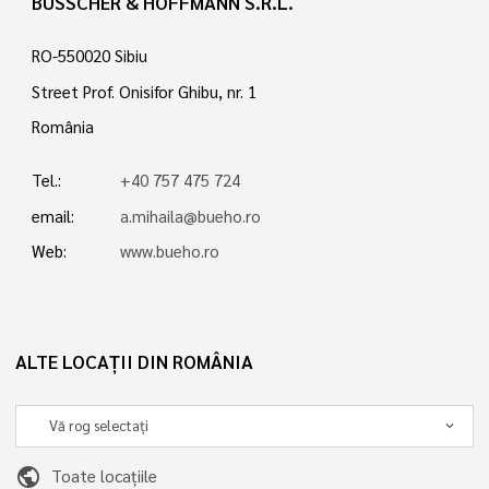
BÜSSCHER & HOFFMANN S.R.L.
RO-550020 Sibiu
Street Prof. Onisifor Ghibu, nr. 1
România
Tel.:
+40 757 475 724
email:
a.mihaila@bueho.ro
Web:
www.bueho.ro
ALTE LOCAȚII DIN ROMÂNIA
public
Toate locațiile