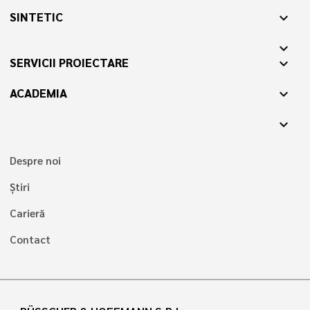
SINTETIC
expand_more
expand_more
SERVICII PROIECTARE
expand_more
ACADEMIA
expand_more
expand_more
Despre noi
Știri
Carieră
Contact