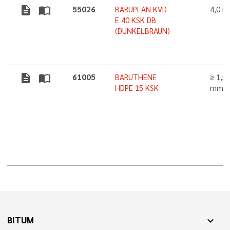
description
import_contacts
55026
BARUPLAN KVD
4,0 
E 40 KSK DB
(DUNKELBRAUN)
description
import_contacts
61005
BARUTHENE
≥ 1,5
HDPE 15 KSK
mm
BITUM
expand_more