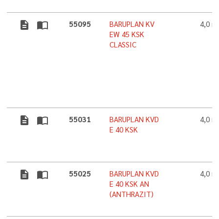
description
import_contacts
55095
BARUPLAN KV
4,0 
EW 45 KSK
CLASSIC
description
import_contacts
55031
BARUPLAN KVD
4,0 
E 40 KSK
description
import_contacts
55025
BARUPLAN KVD
4,0 
E 40 KSK AN
(ANTHRAZIT)