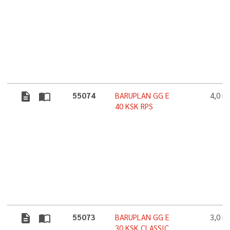
description
import_contacts
55074
BARUPLAN GG E
4,0 
40 KSK RPS
description
import_contacts
55073
BARUPLAN GG E
3,0 
30 KSK CLASSIC