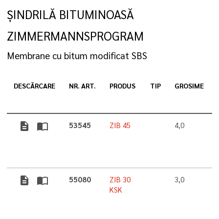
ȘINDRILĂ BITUMINOASĂ
ZIMMERMANNSPROGRAM
Membrane cu bitum modificat SBS
DESCĂRCARE
NR. ART.
PRODUS
TIP
GROSIME
description
import_contacts
53545
ZIB 45
4,0
description
import_contacts
55080
ZIB 30
3,0
KSK