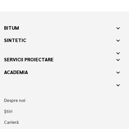
BITUM
expand_more
SINTETIC
expand_more
expand_more
SERVICII PROIECTARE
expand_more
ACADEMIA
expand_more
expand_more
Despre noi
Știri
Carieră