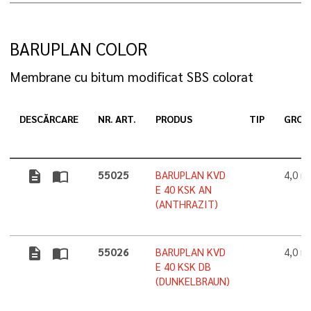
BARUPLAN COLOR
Membrane cu bitum modificat SBS colorat
DESCĂRCARE
NR. ART.
PRODUS
TIP
GROS
description
import_contacts
55025
BARUPLAN KVD
4,0 
E 40 KSK AN
(ANTHRAZIT)
description
import_contacts
55026
BARUPLAN KVD
4,0 
E 40 KSK DB
(DUNKELBRAUN)