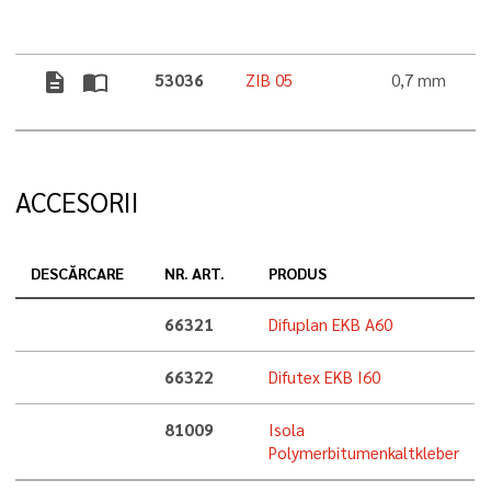
description
import_contacts
53036
ZIB 05
0,7 mm
ACCESORII
DESCĂRCARE
NR. ART.
PRODUS
66321
Difuplan EKB A60
66322
Difutex EKB I60
81009
Isola
Polymerbitumenkaltkleber