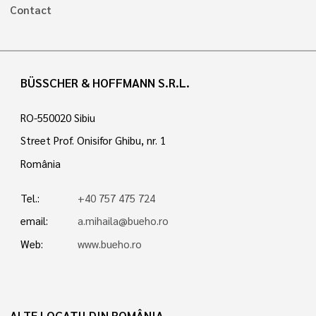
Contact
BÜSSCHER & HOFFMANN S.R.L.
RO-550020 Sibiu
Street Prof. Onisifor Ghibu, nr. 1
România
Tel.:
+40 757 475 724
email:
a.mihaila@bueho.ro
Web:
www.bueho.ro
ALTE LOCAȚII DIN ROMÂNIA