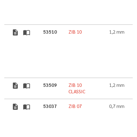
description
import_contacts
53510
ZIB 10
1,2 mm
description
import_contacts
53509
ZIB 10
1,2 mm
CLASSIC
description
import_contacts
53037
ZIB 07
0,7 mm