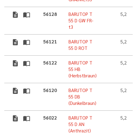
description
import_contacts
56128
BARUTOP T
5,2
55 D GW FR-
t3
description
import_contacts
56121
BARUTOP T
5,2
55 D ROT
description
import_contacts
56122
BARUTOP T
5,2
55 HB
(Herbstbraun)
description
import_contacts
56120
BARUTOP T
5,2
55 DB
(Dunkelbraun)
description
import_contacts
56022
BARUTOP T
5,2
55 D AN
(Anthrazit)