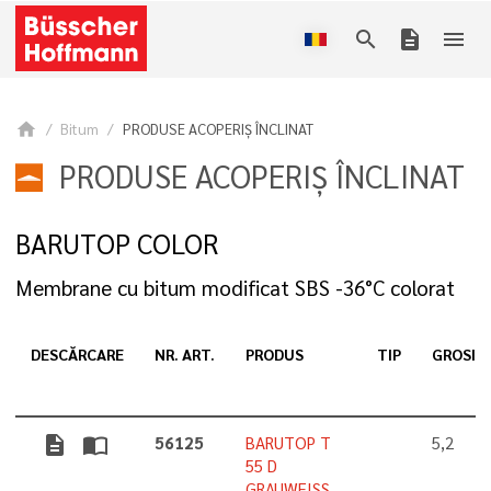
search
description
menu
home
Bitum
PRODUSE ACOPERIŞ ÎNCLINAT
PRODUSE ACOPERIŞ ÎNCLINAT
BARUTOP COLOR
Membrane cu bitum modificat SBS -36°C colorat
DESCĂRCARE
NR. ART.
PRODUS
TIP
GROSIM
description
import_contacts
56125
BARUTOP T
5,2
55 D
GRAUWEISS