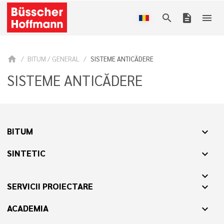
search
description
menu
home
BITUM / GENERAL
SISTEME ANTICĂDERE
SISTEME ANTICĂDERE
BITUM
expand_more
SINTETIC
expand_more
expand_more
SERVICII PROIECTARE
expand_more
ACADEMIA
expand_more