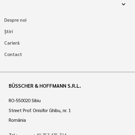
expand_more
Despre noi
Știri
Carieră
Contact
BÜSSCHER & HOFFMANN S.R.L.
RO-550020 Sibiu
Street Prof. Onisifor Ghibu, nr. 1
România
Tel.:
+40 757 475 724