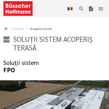
search
description
menu
home
Sintetic
Acoperiş terasă
SOLUȚII SISTEM ACOPERIŞ
TERASĂ
Soluții sistem
FPO