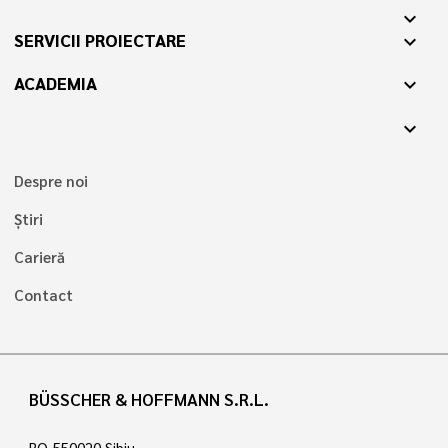
expand_more
SERVICII PROIECTARE
expand_more
ACADEMIA
expand_more
expand_more
Despre noi
Știri
Carieră
Contact
BÜSSCHER & HOFFMANN S.R.L.