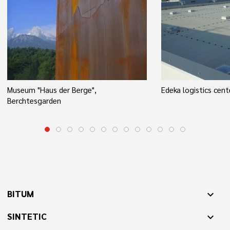
Museum "Haus der Berge",
Edeka logistics cen
Berchtesgarden
BITUM
expand_more
SINTETIC
expand_more