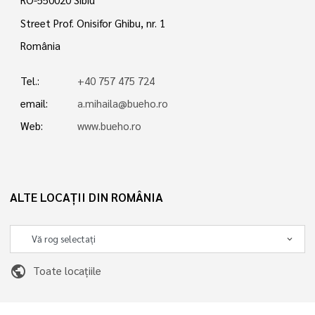
RO-550020 Sibiu
Street Prof. Onisifor Ghibu, nr. 1
România
Tel.:
+40 757 475 724
email:
a.mihaila@bueho.ro
Web:
www.bueho.ro
ALTE LOCAȚII DIN ROMÂNIA
public
Toate locațiile