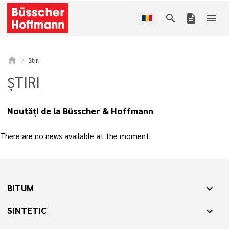
search
description
menu
home
Știri
ȘTIRI
Noutăți de la Büsscher & Hoffmann
There are no news available at the moment.
BITUM
expand_more
SINTETIC
expand_more