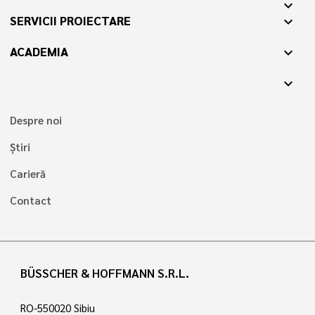
expand_more
SERVICII PROIECTARE
expand_more
ACADEMIA
expand_more
expand_more
Despre noi
Știri
Carieră
Contact
BÜSSCHER & HOFFMANN S.R.L.
RO-550020 Sibiu