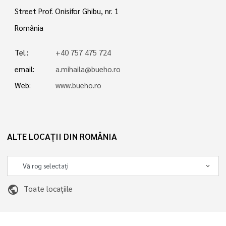
Street Prof. Onisifor Ghibu, nr. 1
România
Tel.:
+40 757 475 724
email:
a.mihaila@bueho.ro
Web:
www.bueho.ro
ALTE LOCAȚII DIN ROMÂNIA
public
Toate locațiile