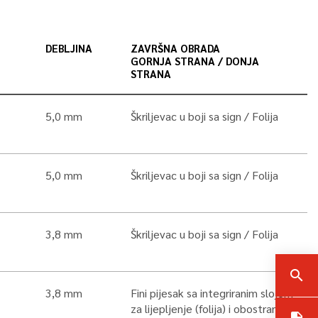
DEBLJINA
ZAVRŠNA OBRADA
GORNJA STRANA / DONJA
STRANA
5,0 mm
Škriljevac u boji sa sign
Folija
5,0 mm
Škriljevac u boji sa sign
Folija
3,8 mm
Škriljevac u boji sa sign
Folija
search
3,8 mm
Fini pijesak sa integriranim slojem
za lijepljenje (folija) i obostranim