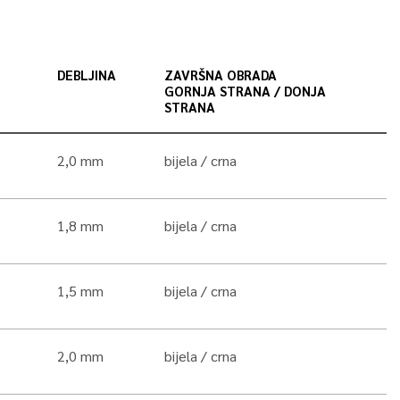
DEBLJINA
ZAVRŠNA OBRADA
GORNJA STRANA / DONJA
STRANA
2,0 mm
bijela
crna
1,8 mm
bijela
crna
1,5 mm
bijela
crna
2,0 mm
bijela
crna