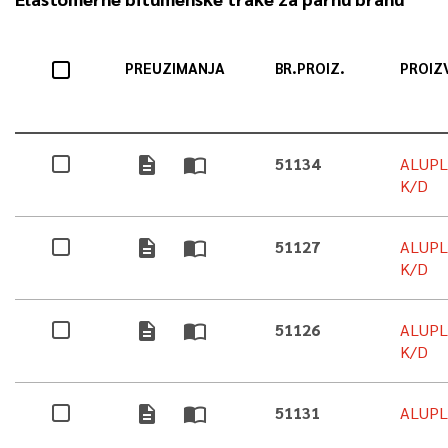
PREUZIMANJA
BR.PROIZ.
PROIZ
description
import_contacts
51134
ALUPL
K/D
description
import_contacts
51127
ALUPL
K/D
description
import_contacts
51126
ALUPL
K/D
description
import_contacts
51131
ALUPL