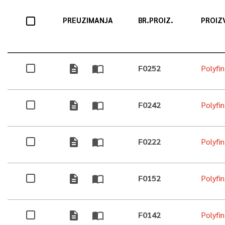
PREUZIMANJA
BR.PROIZ.
PROIZ
description
import_contacts
F0252
Polyfi
description
import_contacts
F0242
Polyfi
description
import_contacts
F0222
Polyfi
description
import_contacts
F0152
Polyfi
description
import_contacts
F0142
Polyfi