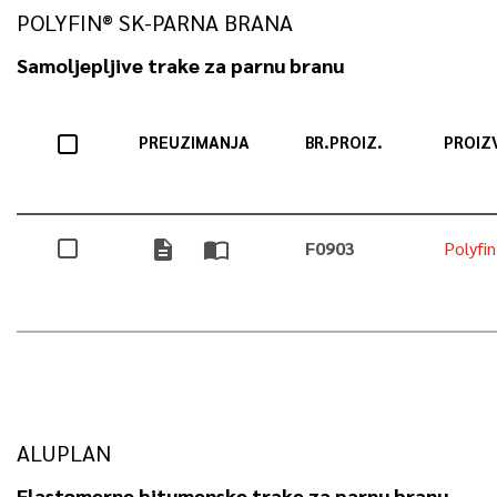
POLYFIN® SK-PARNA BRANA
Samoljepljive trake za parnu branu
PREUZIMANJA
BR.PROIZ.
PROIZ
description
import_contacts
F0903
Polyfi
ALUPLAN
Elastomerne bitumenske trake za parnu branu