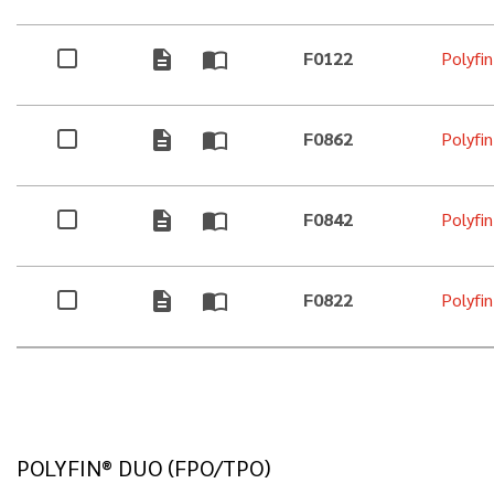
description
import_contacts
F0122
Polyfi
description
import_contacts
F0862
Polyfi
description
import_contacts
F0842
Polyfi
description
import_contacts
F0822
Polyfi
POLYFIN® DUO (FPO/TPO)