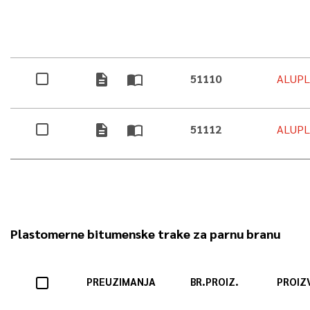
description
import_contacts
51110
ALUPL
description
import_contacts
51112
ALUPL
Plastomerne bitumenske trake za parnu branu
PREUZIMANJA
BR.PROIZ.
PROIZ