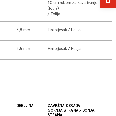
description
10 cm rubom za zavarivanje
(folija)
Folija
3,8 mm
Fini pijesak
Folija
3,5 mm
Fini pijesak
Folija
DEBLJINA
ZAVRŠNA OBRADA
GORNJA STRANA / DONJA
STRANA