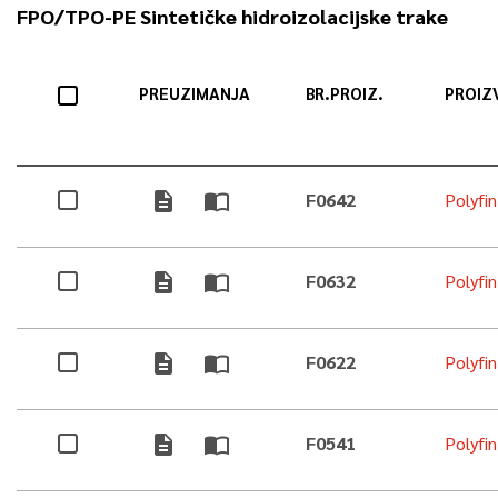
FPO/TPO-PE Sintetičke hidroizolacijske trake
PREUZIMANJA
BR.PROIZ.
PROIZ
description
import_contacts
F0642
Polyfi
description
import_contacts
F0632
Polyfi
description
import_contacts
F0622
Polyfi
description
import_contacts
F0541
Polyfi