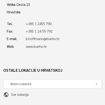
Velika Cesta 21
Hrvatska
Tel.:
+385 1 2455 790
Fax:
+385 1 24 55 792
E-mail:
b.hoffmann@bueho.hr
Web:
www.bueho.hr
OSTALE LOKACIJE U HRVATSKOJ
public
Sve lokacije