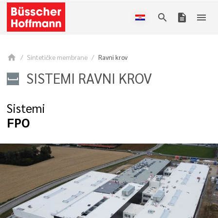
search
description
menu
home
Sintetičke membrane
Ravni krov
SISTEMI RAVNI KROV
Sistemi
FPO