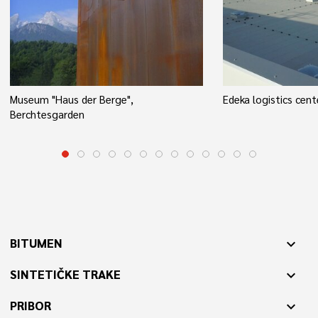
Museum "Haus der Berge",
Edeka logistics cen
Berchtesgarden
BITUMEN
expand_more
SINTETIČKE TRAKE
expand_more
PRIBOR
expand_more