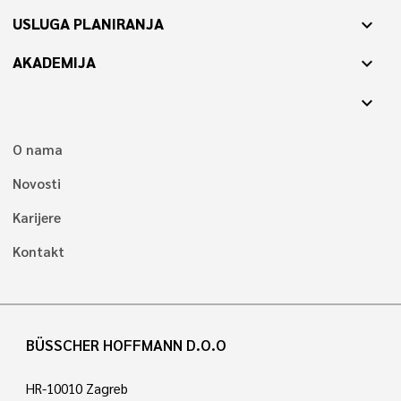
USLUGA PLANIRANJA
expand_more
AKADEMIJA
expand_more
expand_more
O nama
Novosti
Karijere
Kontakt
BÜSSCHER HOFFMANN D.O.O
HR-10010 Zagreb