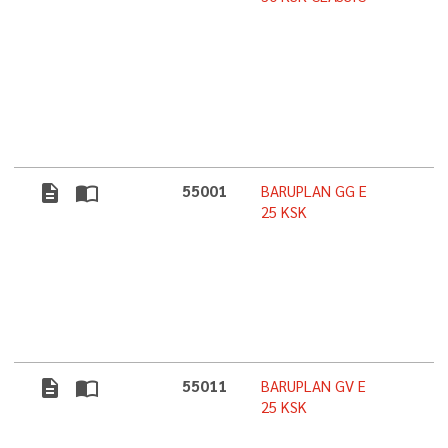
description
import_contacts
55001
BARUPLAN GG E
25 KSK
description
import_contacts
55011
BARUPLAN GV E
25 KSK