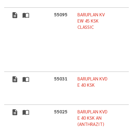
description
import_contacts
55095
BARUPLAN KV
EW 45 KSK
CLASSIC
description
import_contacts
55031
BARUPLAN KVD
E 40 KSK
description
import_contacts
55025
BARUPLAN KVD
E 40 KSK AN
(ANTHRAZIT)