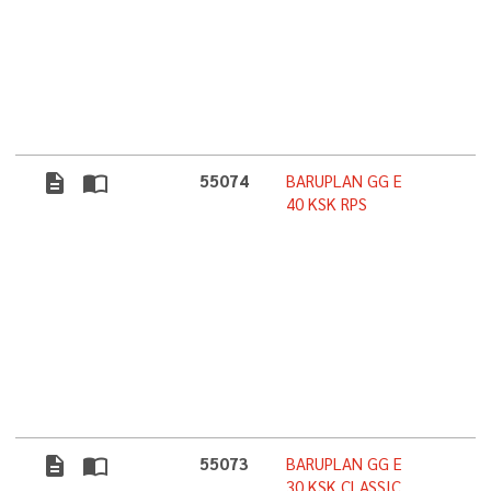
description
import_contacts
55074
BARUPLAN GG E
40 KSK RPS
description
import_contacts
55073
BARUPLAN GG E
30 KSK CLASSIC