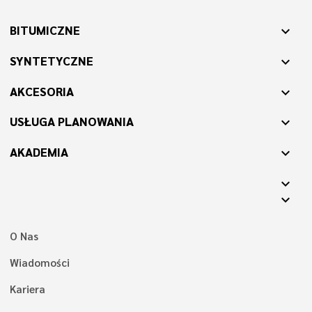
BITUMICZNE
expand_more
SYNTETYCZNE
expand_more
AKCESORIA
expand_more
USŁUGA PLANOWANIA
expand_more
AKADEMIA
expand_more
expand_more
expand_more
O Nas
Wiadomości
Kariera