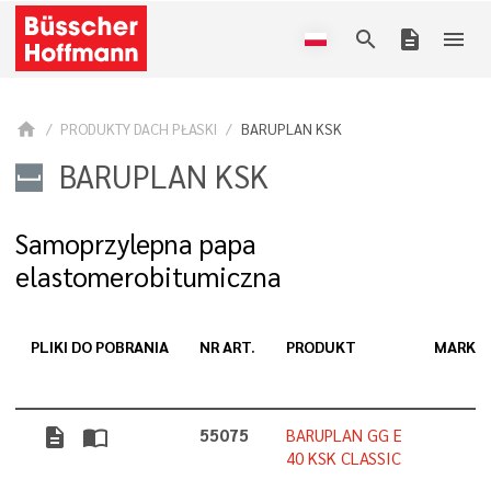
search
description
menu
home
PRODUKTY DACH PŁASKI
BARUPLAN KSK
BARUPLAN KSK
Samoprzylepna papa
elastomerobitumiczna
PLIKI DO POBRANIA
NR ART.
PRODUKT
MARKA
description
import_contacts
55075
BARUPLAN GG E
40 KSK CLASSIC