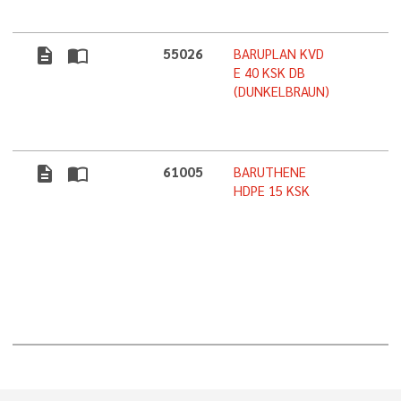
description
import_contacts
55026
BARUPLAN KVD
E 40 KSK DB
(DUNKELBRAUN)
description
import_contacts
61005
BARUTHENE
HDPE 15 KSK